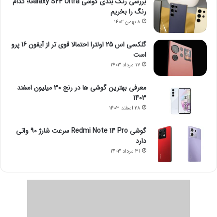
بررسی رنگ بندی گوشی Galaxy S24 Ultra؛ کدام
رنگ را بخریم
8 بهمن 1402
گلکسی اس 25 اولترا احتمالا قوی تر از آیفون 16 پرو
است
17 مرداد 1403
معرفی بهترین گوشی ها در رنج ۳۰ میلیون اسفند
1403
28 اسفند 1403
گوشی Redmi Note 14 Pro سرعت شارژ 90 واتی
دارد
31 مرداد 1403