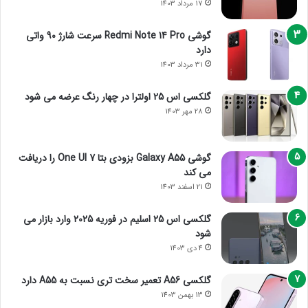
17 مرداد 1403
گوشی Redmi Note 14 Pro سرعت شارژ 90 واتی
دارد
31 مرداد 1403
گلکسی اس 25 اولترا در چهار رنگ عرضه می شود
28 مهر 1403
گوشی Galaxy A55 بزودی بتا One UI 7 را دریافت
می کند
21 اسفند 1403
گلکسی اس 25 اسلیم در فوریه 2025 وارد بازار می
شود
4 دی 1403
گلکسی A56 تعمیر سخت تری نسبت به A55 دارد
13 بهمن 1403