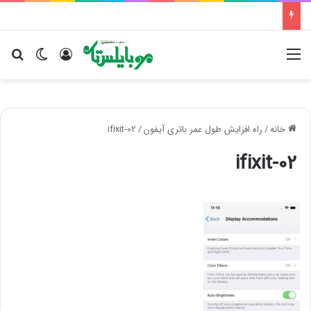
منو
ورود
تغییر پو
جس
خانه
/
راه افزایش طول عمر باتری آیفون
/
ifixit-02
ifixit-02