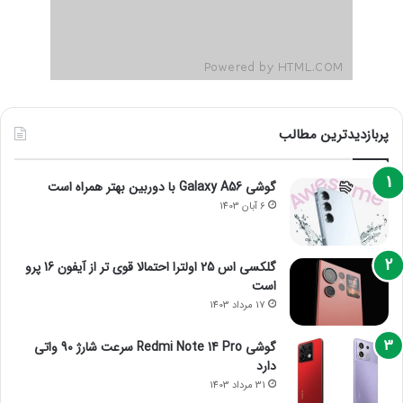
پربازدیدترین مطالب
گوشی Galaxy A56 با دوربین بهتر همراه است
6 آبان 1403
گلکسی اس 25 اولترا احتمالا قوی تر از آیفون 16 پرو
است
17 مرداد 1403
گوشی Redmi Note 14 Pro سرعت شارژ 90 واتی
دارد
31 مرداد 1403