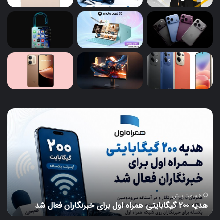
هدیه
تبل
to
۲۰۰
گیگابایتی
Pad
همراه
70
اول
موت
برای
با
خبرنگاران
نما
فعال
۹۰
شد
هرت
6 ساعت پیش
هدیه ۲۰۰ گیگابایتی همراه اول برای خبرنگاران فعال شد
۱۰۲۰۰
و
بات