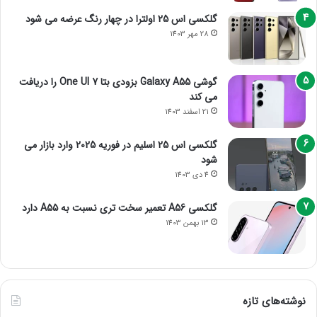
گلکسی اس 25 اولترا در چهار رنگ عرضه می شود
28 مهر 1403
گوشی Galaxy A55 بزودی بتا One UI 7 را دریافت
می کند
21 اسفند 1403
گلکسی اس 25 اسلیم در فوریه 2025 وارد بازار می
شود
4 دی 1403
گلکسی A56 تعمیر سخت تری نسبت به A55 دارد
13 بهمن 1403
نوشته‌های تازه