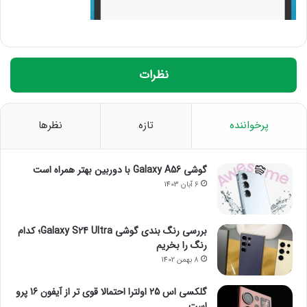
نظرات
پرخواننده
تازه
نظرها
گوشی Galaxy A56 با دوربین بهتر همراه است
6 آبان 1403
بررسی رنگ بندی گوشی Galaxy S24 Ultra؛ کدام
رنگ را بخریم
8 بهمن 1402
گلکسی اس 25 اولترا احتمالا قوی تر از آیفون 16 پرو
است