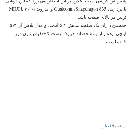
پلاس این گوشی است. علاوه بر این
انتظار می رود که این گوشی
با پردازنده Qualcomm Snapdragon 835 و اندروید ۷٫۱٫۱ با MIUI
تزیین در بالای صفحه باشد.
همچنین دارای یک صفحه نمایش ۵٫۱ اینچی و مدل پلاس آن ۵٫۷
اینچی بوده و این مشخصات در یک
پست GFX به بیرون درز
کرده است.
دسته ها:
اخبار