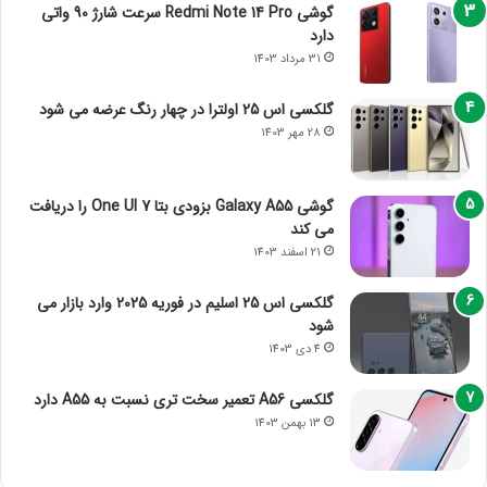
گوشی Redmi Note 14 Pro سرعت شارژ 90 واتی
دارد
31 مرداد 1403
گلکسی اس 25 اولترا در چهار رنگ عرضه می شود
28 مهر 1403
گوشی Galaxy A55 بزودی بتا One UI 7 را دریافت
می کند
21 اسفند 1403
گلکسی اس 25 اسلیم در فوریه 2025 وارد بازار می
شود
4 دی 1403
گلکسی A56 تعمیر سخت تری نسبت به A55 دارد
13 بهمن 1403