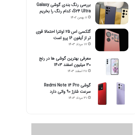
بررسی رنگ بندی گوشی Galaxy
S24 Ultra؛ کدام رنگ را بخریم
8 بهمن 1402
گلکسی اس 25 اولترا احتمالا قوی
تر از آیفون 16 پرو است
17 مرداد 1403
معرفی بهترین گوشی ها در رنج
۳۰ میلیون اسفند 1403
28 اسفند 1403
گوشی Redmi Note 14 Pro
سرعت شارژ 90 واتی دارد
31 مرداد 1403