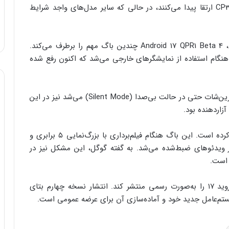
6a، Pixel 7 و Pixel 7 Pro به نسخه CP31.260522.006.A1 ارتقا پیدا می‌کنند، در حالی که سایر مدل‌های واجد شرایط
طبق فهرست تغییرات رسمی منتشرشده از سوی گوگل، Android 17 QPR1 Beta 4 چندین باگ مهم را برطرف می‌کند.
نگام استفاده از نمایشگرهای خارجی می‌شد که اکنون رفع شده
علاوه بر این، ایرادی که موجب پخش صدای ثبت اسکرین‌شات حتی در حالت بی‌صدا (Silent Mode) می‌شد نیز در این
اردهنده بود.
گوگل همچنین یک اشکال مرتبط با دوربین را اصلاح کرده است. این باگ هنگام فیلم‌برداری با بزرگ‌نمایی ۵ برابری و
 ویدئوهای ضبط‌شده می‌شد. به گفته گوگل، این مشکل نیز در
 است.
انتظار می‌رود گوگل در آینده نزدیک نسخه پایدار اندروید ۱۷ را به‌صورت رسمی منتشر کند. انتشار نسخه چهارم بتای