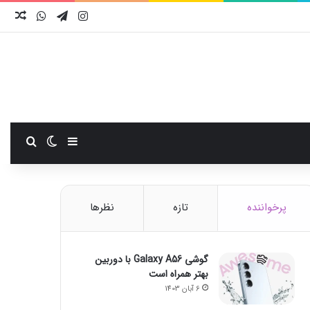
اینستاگرام
تلگرام
واتس آ
نوش
سایدبار
تغییر پوست
جستجو
پرخواننده
تازه
نظرها
گوشی Galaxy A56 با دوربین
بهتر همراه است
6 آبان 1403