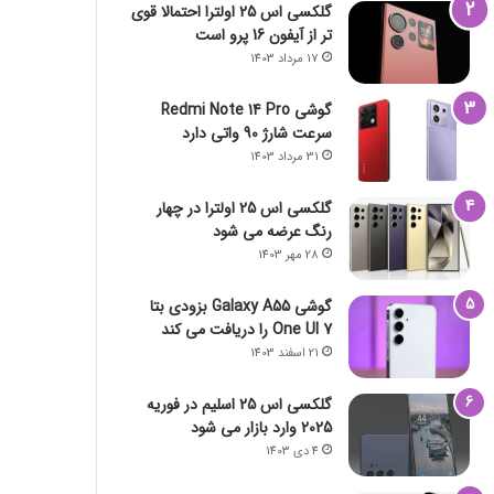
گلکسی اس 25 اولترا احتمالا قوی
تر از آیفون 16 پرو است
17 مرداد 1403
گوشی Redmi Note 14 Pro
سرعت شارژ 90 واتی دارد
31 مرداد 1403
گلکسی اس 25 اولترا در چهار
رنگ عرضه می شود
28 مهر 1403
گوشی Galaxy A55 بزودی بتا
One UI 7 را دریافت می کند
21 اسفند 1403
گلکسی اس 25 اسلیم در فوریه
2025 وارد بازار می شود
4 دی 1403