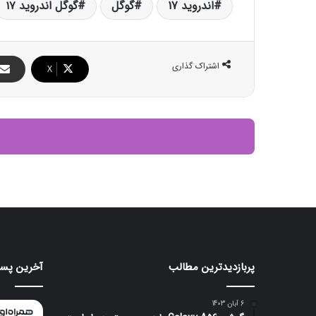
اندروید 17
گوگل
گوگل اندروید ۱۷
اشتراک گذاری
X
پربازدیدترین مطالب
آخرین پست
هواوی
ایرباد
CMF
nova
Clip
16
6 آبان 1403
Pro
SE