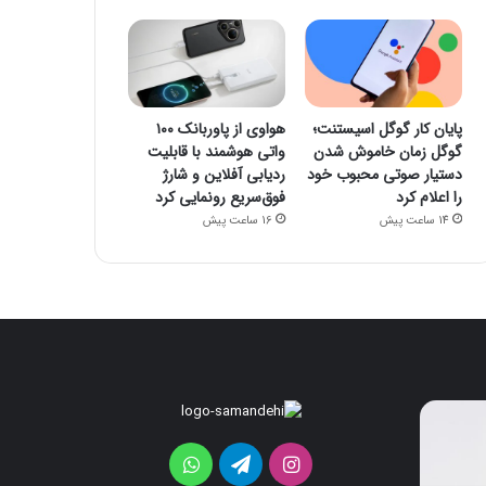
پایان کار گوگل اسیستنت؛
هواوی از پاوربانک ۱۰۰
گوگل زمان خاموش شدن
واتی هوشمند با قابلیت
دستیار صوتی محبوب خود
ردیابی آفلاین و شارژ
را اعلام کرد
فوق‌سریع رونمایی کرد
14 ساعت پیش
16 ساعت پیش
هواوی
موتورولا
از
به
پاوربانک
شکلی
اینستاگرام
تلگرام
واتس
۱۰۰
عجیب