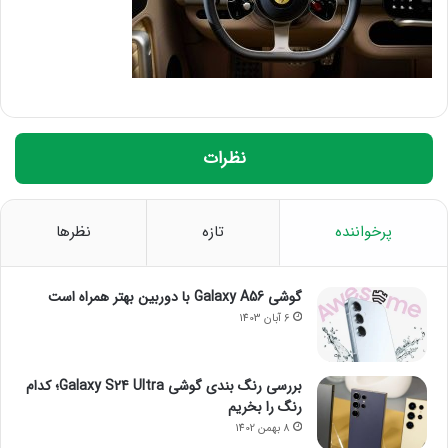
نظرات
پرخواننده
تازه
نظرها
گوشی Galaxy A56 با دوربین بهتر همراه است
6 آبان 1403
بررسی رنگ بندی گوشی Galaxy S24 Ultra؛ کدام
رنگ را بخریم
8 بهمن 1402