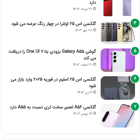
دارد
31 مرداد 1403
گلکسی اس 25 اولترا در چهار رنگ عرضه می شود
28 مهر 1403
گوشی Galaxy A55 بزودی بتا One UI 7 را دریافت
می کند
21 اسفند 1403
گلکسی اس 25 اسلیم در فوریه 2025 وارد بازار می
شود
4 دی 1403
گلکسی A56 تعمیر سخت تری نسبت به A55 دارد
13 بهمن 1403