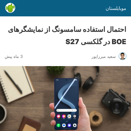
موبایلستان
احتمال استفاده سامسونگ از نمایشگرهای
BOE در گلکسی S27
سعید میرزاپور
3 ماه پیش