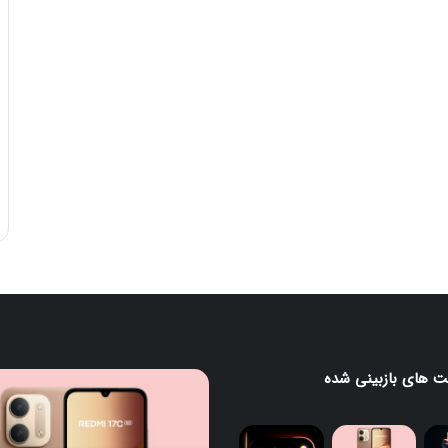
 های بازبینی شده
ردمی
گ
17C
5G
معرفی