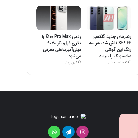
رندرهای جدید گلکسی
ردمی K100 Pro Max با
S26 FE فاش شد؛ هر سه
باتری غول‌پیکر ۹۰۷۰
رنگ این گوشی
میلی‌آمپرساعتی معرفی
سامسونگ را ببینید
می‌شود
19 ساعت پیش
1 روز پیش
قابلیت
رندرهای
جدید
جدید
HiLight
گلکسی
اینستاگرام
تلگرام
واتس
در
S26