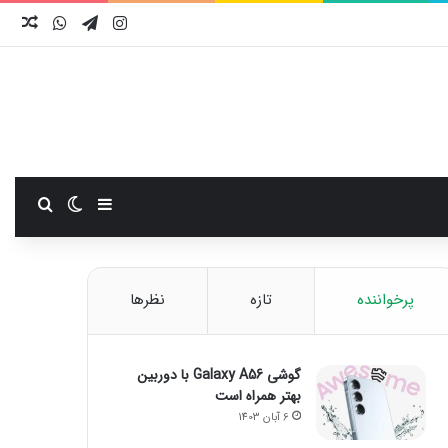
اینستاگرام
تلگرام
واتس آ
نوش
سایدبار
تغییر پوست
جستجو
پرخواننده
تازه
نظرها
گوشی Galaxy A56 با دوربین
بهتر همراه است
6 آبان 1403