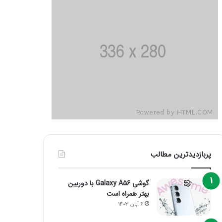
پربازدیدترین مطالب
گوشی Galaxy A56 با دوربین
بهتر همراه است
6 آبان 1403