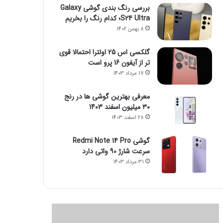
بررسی رنگ بندی گوشی Galaxy
S24 Ultra؛ کدام رنگ را بخریم
8 بهمن 1402
گلکسی اس 25 اولترا احتمالا قوی
تر از آیفون 16 پرو است
17 مرداد 1403
معرفی بهترین گوشی ها در رنج
۳۰ میلیون اسفند 1403
28 اسفند 1403
گوشی Redmi Note 14 Pro
سرعت شارژ 90 واتی دارد
31 مرداد 1403