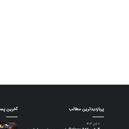
پربازدیدترین مطالب
آخرین پست
ردمی
مانیتور
K100
گیمین
۲۴۰
Pro
6 آبان 1403
Max
هرتزی