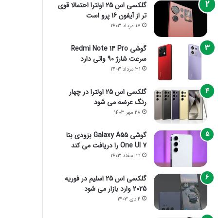
گلکسی اس 25 اولترا احتمالا قوی
تر از آیفون 16 پرو است
17 مرداد 1403
گوشی Redmi Note 14 Pro
سرعت شارژ 90 واتی دارد
31 مرداد 1403
گلکسی اس 25 اولترا در چهار
رنگ عرضه می شود
28 مهر 1403
گوشی Galaxy A55 بزودی بتا
One UI 7 را دریافت می کند
21 اسفند 1403
گلکسی اس 25 اسلیم در فوریه
2025 وارد بازار می شود
4 دی 1403