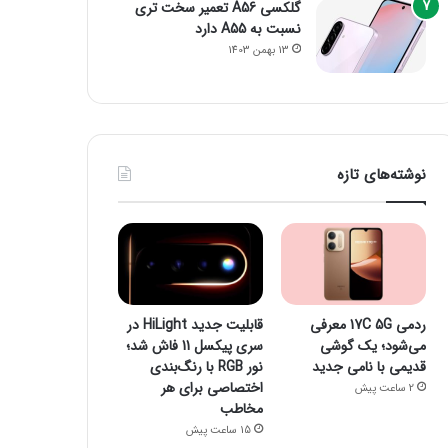
گلکسی A56 تعمیر سخت تری
نسبت به A55 دارد
13 بهمن 1403
نوشته‌های تازه
ردمی 17C 5G معرفی
قابلیت جدید HiLight در
می‌شود؛ یک گوشی
سری پیکسل 11 فاش شد؛
قدیمی با نامی جدید
نور RGB با رنگ‌بندی
اختصاصی برای هر
2 ساعت پیش
مخاطب
15 ساعت پیش