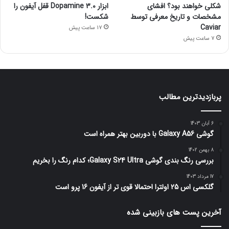
شکلی خواهند بود؟ افشای
ابزار Dopamine 3.0 قفل آیفون را
مشخصات و تاریخ معرفی توسط
شکست!
Caviar
17 ساعت پیش
7 ساعت پیش
پربازدیدترین مطالب
6 آبان 1403
گوشی Galaxy A56 با دوربین بهتر همراه است
8 بهمن 1402
بررسی رنگ بندی گوشی Galaxy S24 Ultra؛ کدام رنگ را بخریم
17 مرداد 1403
گلکسی اس 25 اولترا احتمالا قوی تر از آیفون 16 پرو است
آخرین پست های بازبینی شده