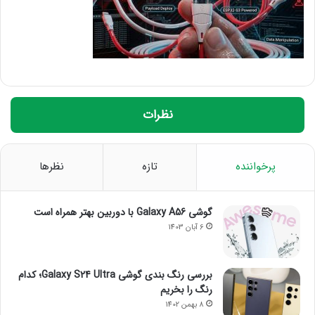
نظرات
پرخواننده
تازه
نظرها
گوشی Galaxy A56 با دوربین بهتر همراه است
6 آبان 1403
بررسی رنگ بندی گوشی Galaxy S24 Ultra؛ کدام
رنگ را بخریم
8 بهمن 1402