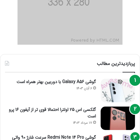
پربازدیدترین مطالب
گوشی Galaxy A56 با دوربین بهتر همراه است
6 آبان 1403
گلکسی اس 25 اولترا احتمالا قوی تر از آیفون 16 پرو
است
17 مرداد 1403
گوشی Redmi Note 14 Pro سرعت شارژ 90 واتی