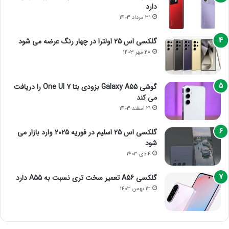
دارد
31 مرداد 1403
گلکسی اس 25 اولترا در چهار رنگ عرضه می شود
28 مهر 1403
گوشی Galaxy A55 بزودی بتا One UI 7 را دریافت
می کند
21 اسفند 1403
گلکسی اس 25 اسلیم در فوریه 2025 وارد بازار می
شود
4 دی 1403
گلکسی A56 تعمیر سخت تری نسبت به A55 دارد
13 بهمن 1403