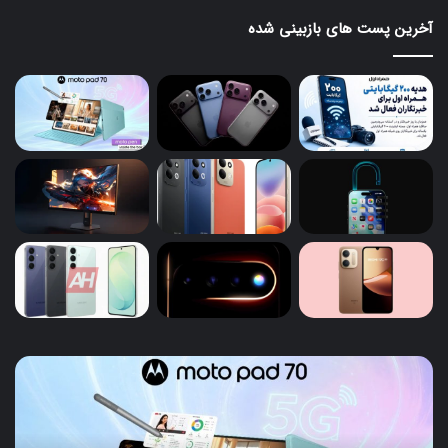
آخرین پست های بازبینی شده
تبلت
آیف
۱۸
Moto
Pad
پرو
70
و