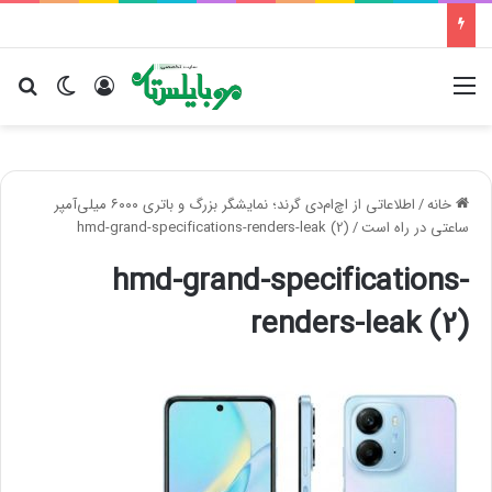
منو
ورود
تغییر پو
جس
خانه
/
اطلاعاتی از اچ‌ام‌دی گرند؛ نمایشگر بزرگ و باتری ۶۰۰۰ میلی‌آمپر
ساعتی در راه است
/
hmd-grand-specifications-renders-leak (2)
hmd-grand-specifications-
renders-leak (2)