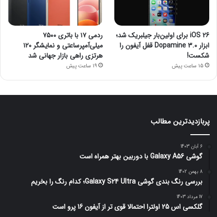
iOS 26 برای اولین‌بار جیلبریک شد؛
ردمی ۱۷ با باتری ۷۵۰۰
ابزار Dopamine 3.0 قفل آیفون را
میلی‌آمپرساعتی و نمایشگر ۱۲۰
شکست!
هرتزی راهی بازار جهانی شد
15 ساعت پیش
19 ساعت پیش
پربازدیدترین مطالب
6 آبان 1403
گوشی Galaxy A56 با دوربین بهتر همراه است
8 بهمن 1402
بررسی رنگ بندی گوشی Galaxy S24 Ultra؛ کدام رنگ را بخریم
17 مرداد 1403
گلکسی اس 25 اولترا احتمالا قوی تر از آیفون 16 پرو است