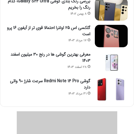
بررسی رنگ بندی گوشی Galaxy S24 Ultra؛ کدام
رنگ را بخریم
8 بهمن 1402
گلکسی اس 25 اولترا احتمالا قوی تر از آیفون 16 پرو
است
17 مرداد 1403
معرفی بهترین گوشی ها در رنج ۳۰ میلیون اسفند
1403
28 اسفند 1403
گوشی Redmi Note 14 Pro سرعت شارژ 90 واتی
دارد
31 مرداد 1403