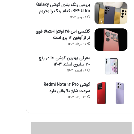
بررسی رنگ بندی گوشی Galaxy
S24 Ultra؛ کدام رنگ را بخریم
8 بهمن 1402
گلکسی اس 25 اولترا احتمالا قوی
تر از آیفون 16 پرو است
17 مرداد 1403
معرفی بهترین گوشی ها در رنج
۳۰ میلیون اسفند 1403
28 اسفند 1403
گوشی Redmi Note 14 Pro
سرعت شارژ 90 واتی دارد
31 مرداد 1403