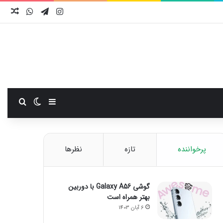
اینستاگرام
تلگرام
واتس آ
نوش
سایدبار
تغییر پوست
جستجو
پرخواننده
تازه
نظرها
گوشی Galaxy A56 با دوربین
بهتر همراه است
6 آبان 1403