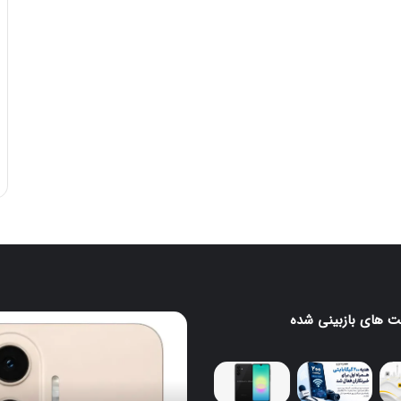
 های بازبینی شده
ی
گوشی‌های
جدید
ونگ
TCL
با
طراحی