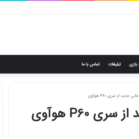
 بازی
تبلیغات
تماس با ما
تی جدید از سری P60 هوآوی
ری P60 هوآوی