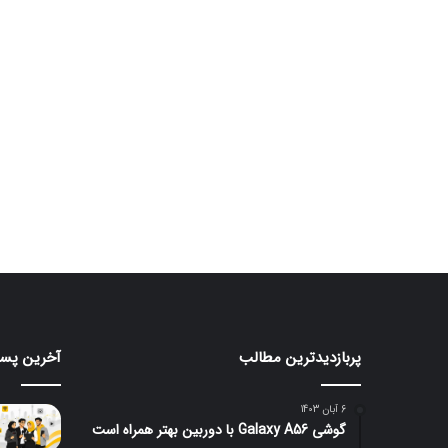
پربازدیدترین مطالب
آخرین پست
آیفون
گلکس
A18
۱۸
پرو
سامس
6 آبان 1403
و
با
گوشی Galaxy A56 با دوربین بهتر همراه است
آیفون
تراشه