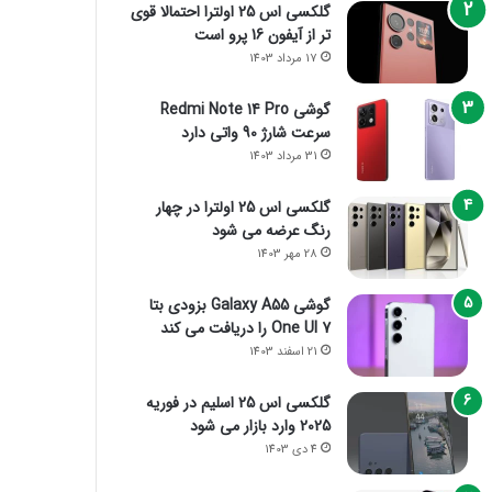
گلکسی اس 25 اولترا احتمالا قوی
تر از آیفون 16 پرو است
17 مرداد 1403
گوشی Redmi Note 14 Pro
سرعت شارژ 90 واتی دارد
31 مرداد 1403
گلکسی اس 25 اولترا در چهار
رنگ عرضه می شود
28 مهر 1403
گوشی Galaxy A55 بزودی بتا
One UI 7 را دریافت می کند
21 اسفند 1403
گلکسی اس 25 اسلیم در فوریه
2025 وارد بازار می شود
4 دی 1403