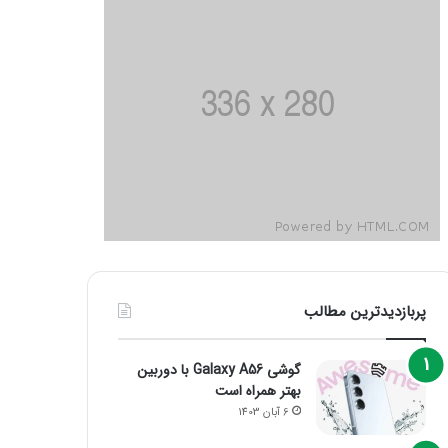
پربازدیدترین مطالب
گوشی Galaxy A56 با دوربین
بهتر همراه است
6 آبان 1403