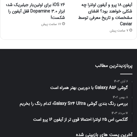
آیفون ۱۸ پرو و آیفون اولترا چه
iOS 26 برای اولین‌بار جیلبریک شد؛
شکلی خواهند بود؟ افشای
ابزار Dopamine 3.0 قفل آیفون را
مشخصات و تاریخ معرفی توسط
شکست!
Caviar
17 ساعت پیش
7 ساعت پیش
پربازدیدترین مطالب
6 آبان 1403
گوشی Galaxy A56 با دوربین بهتر همراه است
8 بهمن 1402
بررسی رنگ بندی گوشی Galaxy S24 Ultra؛ کدام رنگ را بخریم
17 مرداد 1403
گلکسی اس 25 اولترا احتمالا قوی تر از آیفون 16 پرو است
آخرین پست های بازبینی شده