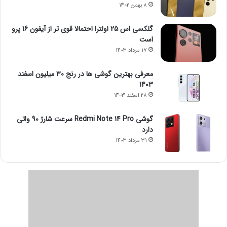
8 بهمن 1402
گلکسی اس 25 اولترا احتمالا قوی تر از آیفون 16 پرو
است
17 مرداد 1403
معرفی بهترین گوشی ها در رنج ۳۰ میلیون اسفند
1403
28 اسفند 1403
گوشی Redmi Note 14 Pro سرعت شارژ 90 واتی
دارد
31 مرداد 1403