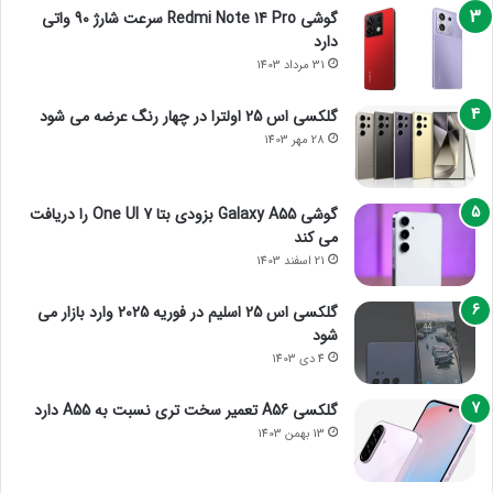
گوشی Redmi Note 14 Pro سرعت شارژ 90 واتی
دارد
31 مرداد 1403
گلکسی اس 25 اولترا در چهار رنگ عرضه می شود
28 مهر 1403
گوشی Galaxy A55 بزودی بتا One UI 7 را دریافت
می کند
21 اسفند 1403
گلکسی اس 25 اسلیم در فوریه 2025 وارد بازار می
شود
4 دی 1403
گلکسی A56 تعمیر سخت تری نسبت به A55 دارد
13 بهمن 1403