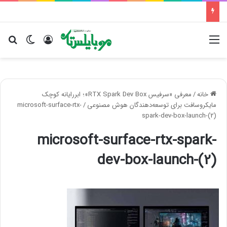
منو
ورود
تغییر پو
جس
خانه
/
معرفی «سرفیس RTX Spark Dev Box»؛ ابررایانه کوچک
مایکروسافت برای توسعه‌دهندگان هوش مصنوعی
/
microsoft-surface-rtx-
spark-dev-box-launch-(2)
microsoft-surface-rtx-spark-
dev-box-launch-(2)