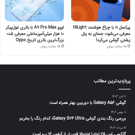
پیکسل ۱۱ با چراغ هوشمند HiLight
اوپو A7 Pro Max با باتری غول‌پیکر
معرفی می‌شود؛ جمنای به پنل
۱۰ هزار میلی‌آمپرساعتی معرفی شد؛
پشتی گوشی می‌آید!
بزرگ‌ترین باتری تاریخ Oppo
15 ساعت پیش
15 ساعت پیش
پربازدیدترین مطالب
6 آبان 1403
گوشی Galaxy A56 با دوربین بهتر همراه است
8 بهمن 1402
بررسی رنگ بندی گوشی Galaxy S24 Ultra؛ کدام رنگ را بخریم
17 مرداد 1403
گلکسی اس 25 اولترا احتمالا قوی تر از آیفون 16 پرو است