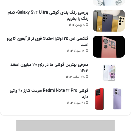
بررسی رنگ بندی گوشی Galaxy S24 Ultra؛ کدام
رنگ را بخریم
8 بهمن 1402
گلکسی اس 25 اولترا احتمالا قوی تر از آیفون 16 پرو
است
17 مرداد 1403
معرفی بهترین گوشی ها در رنج ۳۰ میلیون اسفند
1403
28 اسفند 1403
گوشی Redmi Note 14 Pro سرعت شارژ 90 واتی
دارد
31 مرداد 1403