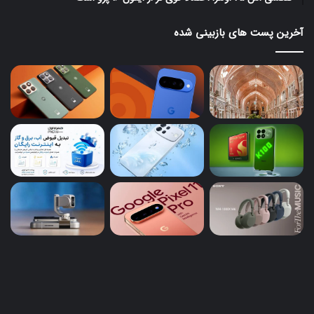
آخرین پست های بازبینی شده
اوپو
سو
A7
رن
Pro
جد
Max
برا