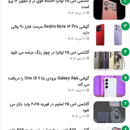
گلکسی اس 25 اولترا احتمالا قوی تر از آیفون 16 پرو
است
17 مرداد 1403
گوشی Redmi Note 14 Pro سرعت شارژ 90 واتی
دارد
31 مرداد 1403
گلکسی اس 25 اولترا در چهار رنگ عرضه می شود
28 مهر 1403
گوشی Galaxy A55 بزودی بتا One UI 7 را دریافت
می کند
21 اسفند 1403
گلکسی اس 25 اسلیم در فوریه 2025 وارد بازار می
شود
4 دی 1403
گلکسی A56 تعمیر سخت تری نسبت به A55 دارد