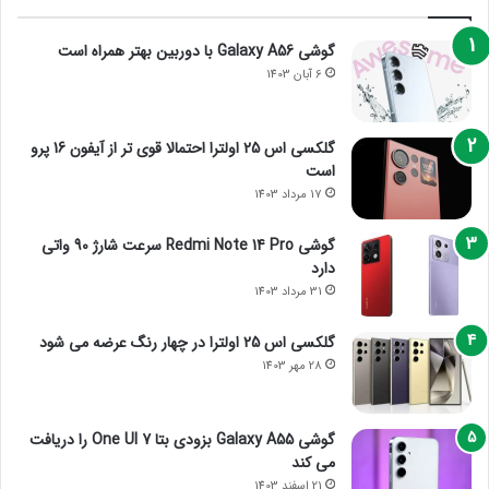
گوشی Galaxy A56 با دوربین بهتر همراه است
6 آبان 1403
گلکسی اس 25 اولترا احتمالا قوی تر از آیفون 16 پرو
است
17 مرداد 1403
گوشی Redmi Note 14 Pro سرعت شارژ 90 واتی
دارد
31 مرداد 1403
گلکسی اس 25 اولترا در چهار رنگ عرضه می شود
28 مهر 1403
گوشی Galaxy A55 بزودی بتا One UI 7 را دریافت
می کند
21 اسفند 1403