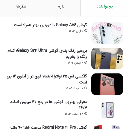
پرخواننده
تازه
نظرها
گوشی Galaxy A56 با دوربین بهتر همراه است
6 آبان 1403
بررسی رنگ بندی گوشی Galaxy S24 Ultra؛ کدام
رنگ را بخریم
8 بهمن 1402
گلکسی اس 25 اولترا احتمالا قوی تر از آیفون 16 پرو
است
17 مرداد 1403
معرفی بهترین گوشی ها در رنج ۳۰ میلیون اسفند
1403
28 اسفند 1403
گوشی Redmi Note 14 Pro سرعت شارژ 90 واتی