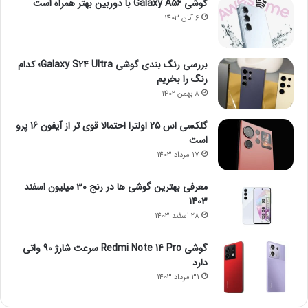
گوشی Galaxy A56 با دوربین بهتر همراه است
6 آبان 1403
بررسی رنگ بندی گوشی Galaxy S24 Ultra؛ کدام
رنگ را بخریم
8 بهمن 1402
گلکسی اس 25 اولترا احتمالا قوی تر از آیفون 16 پرو
است
17 مرداد 1403
معرفی بهترین گوشی ها در رنج ۳۰ میلیون اسفند
1403
28 اسفند 1403
گوشی Redmi Note 14 Pro سرعت شارژ 90 واتی
دارد
31 مرداد 1403