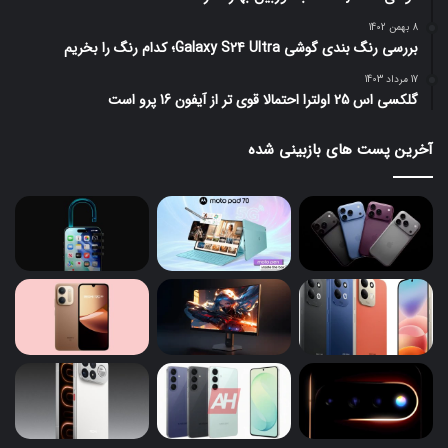
8 بهمن 1402
بررسی رنگ بندی گوشی Galaxy S24 Ultra؛ کدام رنگ را بخریم
17 مرداد 1403
گلکسی اس 25 اولترا احتمالا قوی تر از آیفون 16 پرو است
آخرین پست های بازبینی شده