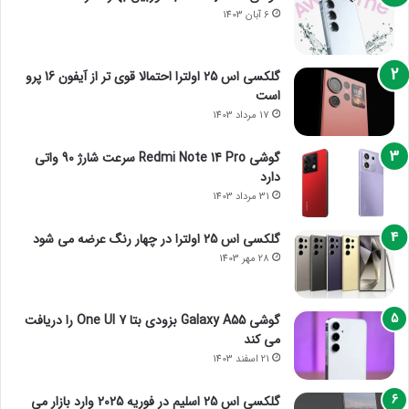
6 آبان 1403
گلکسی اس 25 اولترا احتمالا قوی تر از آیفون 16 پرو
است
17 مرداد 1403
گوشی Redmi Note 14 Pro سرعت شارژ 90 واتی
دارد
31 مرداد 1403
گلکسی اس 25 اولترا در چهار رنگ عرضه می شود
28 مهر 1403
گوشی Galaxy A55 بزودی بتا One UI 7 را دریافت
می کند
21 اسفند 1403
گلکسی اس 25 اسلیم در فوریه 2025 وارد بازار می