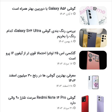
گوشی Galaxy A56 با دوربین بهتر همراه است
6 آبان 1403
بررسی رنگ بندی گوشی Galaxy S24 Ultra؛ کدام
رنگ را بخریم
8 بهمن 1402
گلکسی اس 25 اولترا احتمالا قوی تر از آیفون 16 پرو
است
17 مرداد 1403
معرفی بهترین گوشی ها در رنج ۳۰ میلیون اسفند
1403
28 اسفند 1403
گوشی Redmi Note 14 Pro سرعت شارژ 90 واتی
دارد
31 مرداد 1403