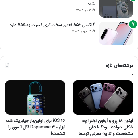
شود
4 دی 1403
گلکسی A56 تعمیر سخت تری نسبت به A55 دارد
13 بهمن 1403
نوشته‌های تازه
آیفون ۱۸ پرو و آیفون اولترا چه
iOS 26 برای اولین‌بار جیلبریک شد؛
شکلی خواهند بود؟ افشای
ابزار Dopamine 3.0 قفل آیفون را
مشخصات و تاریخ معرفی توسط
شکست!