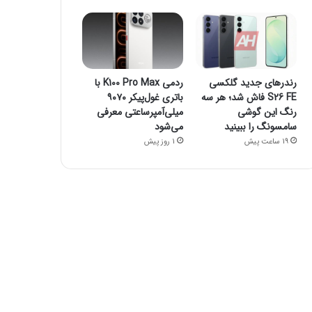
رندرهای جدید گلکسی
ردمی K100 Pro Max با
S26 FE فاش شد؛ هر سه
باتری غول‌پیکر ۹۰۷۰
رنگ این گوشی
میلی‌آمپرساعتی معرفی
سامسونگ را ببینید
می‌شود
19 ساعت پیش
1 روز پیش