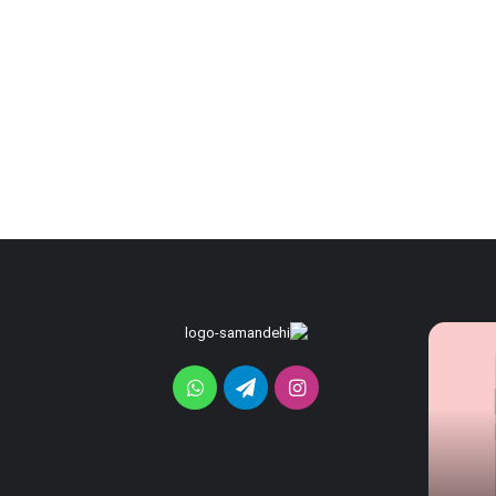
قابلیت
رندرهای
جدید
جدید
HiLight
گلکسی
اینستاگرام
تلگرام
واتس
در
S26
سری
FE
آپ
15 ساعت پیش
پیکسل
فاش
قابلیت جدید HiLight در سری
19 ساعت پیش
11
شد؛
پیکسل 11 فاش شد؛ نور RGB با