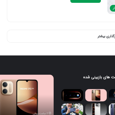
ر
رگذاری بیشتر
 های بازبینی شده
ردمی
گ
17C
5G
معرفی
می‌شود؛
یک
گوشی
2 ساعت پیش