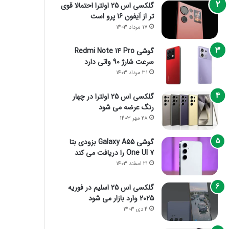
گلکسی اس 25 اولترا احتمالا قوی
تر از آیفون 16 پرو است
17 مرداد 1403
گوشی Redmi Note 14 Pro
سرعت شارژ 90 واتی دارد
31 مرداد 1403
گلکسی اس 25 اولترا در چهار
رنگ عرضه می شود
28 مهر 1403
گوشی Galaxy A55 بزودی بتا
One UI 7 را دریافت می کند
21 اسفند 1403
گلکسی اس 25 اسلیم در فوریه
2025 وارد بازار می شود
4 دی 1403