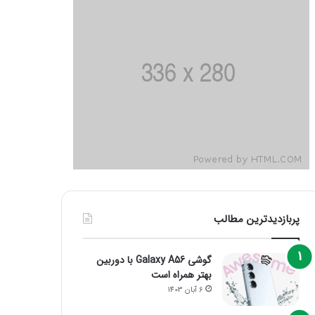
پربازدیدترین مطالب
گوشی Galaxy A56 با دوربین
بهتر همراه است
6 آبان 1403