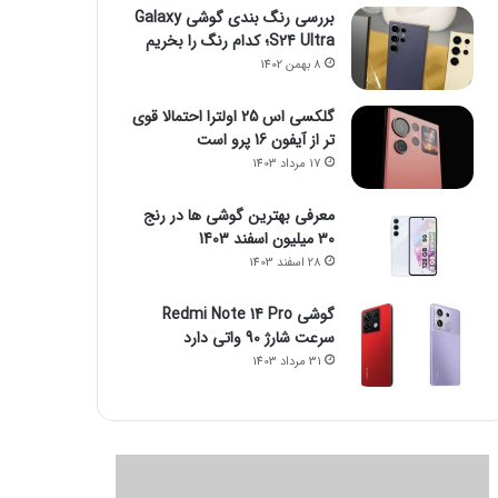
بررسی رنگ بندی گوشی Galaxy
S24 Ultra؛ کدام رنگ را بخریم
8 بهمن 1402
گلکسی اس 25 اولترا احتمالا قوی
تر از آیفون 16 پرو است
17 مرداد 1403
معرفی بهترین گوشی ها در رنج
۳۰ میلیون اسفند 1403
28 اسفند 1403
گوشی Redmi Note 14 Pro
سرعت شارژ 90 واتی دارد
31 مرداد 1403