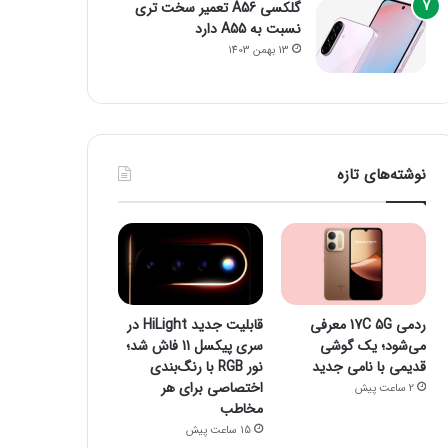
گلکسی A56 تعمیر سخت تری
نسبت به A55 دارد
13 بهمن 1403
نوشته‌های تازه
ردمی 17C 5G معرفی
قابلیت جدید HiLight در
می‌شود؛ یک گوشی
سری پیکسل 11 فاش شد؛
قدیمی با نامی جدید
نور RGB با رنگ‌بندی
اختصاصی برای هر
2 ساعت پیش
مخاطب
15 ساعت پیش