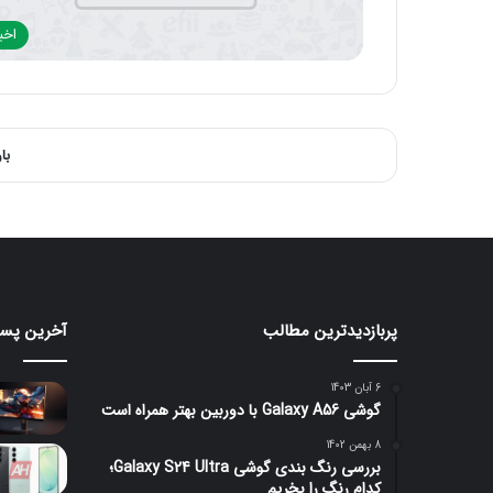
اخبا
با
پربازدیدترین مطالب
آخرین پست
ردمی
مانیتور
K100
گیمین
۲۴۰
Pro
6 آبان 1403
Max
هرتزی
گوشی Galaxy A56 با دوربین بهتر همراه است
با
لنوو
باتری
با
8 بهمن 1402
1 روز پیش
بررسی رنگ بندی گوشی Galaxy S24 Ultra؛
غول‌پیکر
قیمت
ردمی K100 Pro Max با باتری
کدام رنگ را بخریم
19 دقیقه پیش