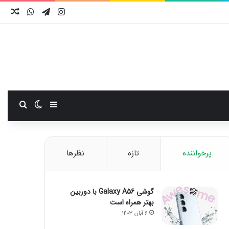
اینستاگرام
تلگرام
واتس آ
نوش
سایدبار
تغییر پوست
جستجو
پرخواننده
تازه
نظرها
گوشی Galaxy A56 با دوربین
بهتر همراه است
6 آبان 1403