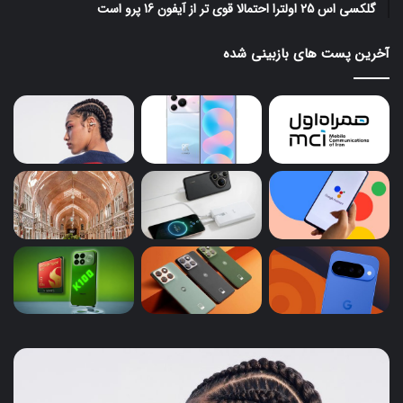
گلکسی اس 25 اولترا احتمالا قوی تر از آیفون 16 پرو است
آخرین پست های بازبینی شده
ایرباد
پای
CMF
کار
Clip
گوگ