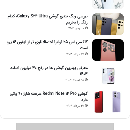
بررسی رنگ بندی گوشی Galaxy S24 Ultra؛ کدام
رنگ را بخریم
8 بهمن 1402
گلکسی اس 25 اولترا احتمالا قوی تر از آیفون 16 پرو
است
17 مرداد 1403
معرفی بهترین گوشی ها در رنج ۳۰ میلیون اسفند
1403
28 اسفند 1403
گوشی Redmi Note 14 Pro سرعت شارژ 90 واتی
دارد
31 مرداد 1403