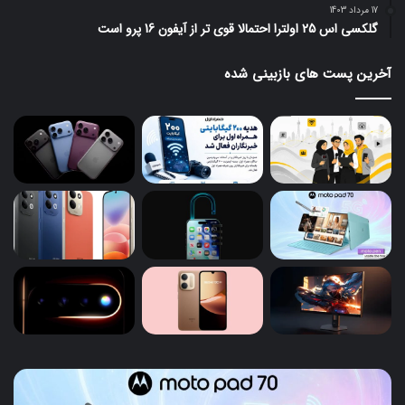
17 مرداد 1403
گلکسی اس 25 اولترا احتمالا قوی تر از آیفون 16 پرو است
آخرین پست های بازبینی شده
آیفون
iOS
26
۱۸