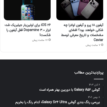
آیفون ۱۸ پرو و آیفون اولترا چه
iOS 26 برای اولین‌بار جیلبریک شد؛
شکلی خواهند بود؟ افشای
ابزار Dopamine 3.0 قفل آیفون را
مشخصات و تاریخ معرفی توسط
شکست!
Caviar
17 ساعت پیش
7 ساعت پیش
پربازدیدترین مطالب
6 آبان 1403
گوشی Galaxy A56 با دوربین بهتر همراه است
8 بهمن 1402
بررسی رنگ بندی گوشی Galaxy S24 Ultra؛ کدام رنگ را بخریم