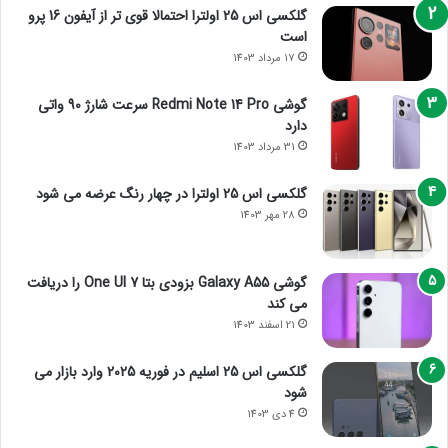
گلکسی اس 25 اولترا احتمالا قوی تر از آیفون 16 پرو
است
17 مرداد 1403
گوشی Redmi Note 14 Pro سرعت شارژ 90 واتی
دارد
31 مرداد 1403
گلکسی اس 25 اولترا در چهار رنگ عرضه می شود
28 مهر 1403
گوشی Galaxy A55 بزودی بتا One UI 7 را دریافت
می کند
21 اسفند 1403
گلکسی اس 25 اسلیم در فوریه 2025 وارد بازار می
شود
4 دی 1403