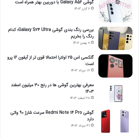
گوشی Galaxy A56 با دوربین بهتر همراه است
6 آبان 1403
بررسی رنگ بندی گوشی Galaxy S24 Ultra؛ کدام
رنگ را بخریم
8 بهمن 1402
گلکسی اس 25 اولترا احتمالا قوی تر از آیفون 16 پرو
است
17 مرداد 1403
معرفی بهترین گوشی ها در رنج ۳۰ میلیون اسفند
1403
28 اسفند 1403
گوشی Redmi Note 14 Pro سرعت شارژ 90 واتی
دارد
31 مرداد 1403