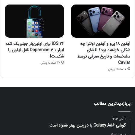
آیفون ۱۸ پرو و آیفون اولترا چه
iOS 26 برای اولین‌بار جیلبریک شد؛
شکلی خواهند بود؟ افشای
ابزار Dopamine 3.0 قفل آیفون را
مشخصات و تاریخ معرفی توسط
شکست!
Caviar
17 ساعت پیش
7 ساعت پیش
پربازدیدترین مطالب
6 آبان 1403
گوشی Galaxy A56 با دوربین بهتر همراه است
8 بهمن 1402