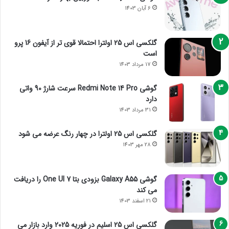
6 آبان 1403
گلکسی اس 25 اولترا احتمالا قوی تر از آیفون 16 پرو
است
17 مرداد 1403
گوشی Redmi Note 14 Pro سرعت شارژ 90 واتی
دارد
31 مرداد 1403
گلکسی اس 25 اولترا در چهار رنگ عرضه می شود
28 مهر 1403
گوشی Galaxy A55 بزودی بتا One UI 7 را دریافت
می کند
21 اسفند 1403
گلکسی اس 25 اسلیم در فوریه 2025 وارد بازار می