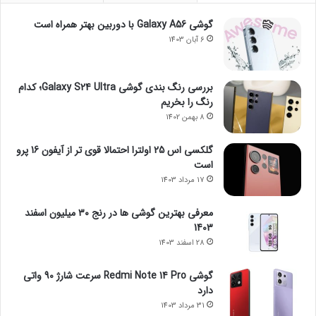
گوشی Galaxy A56 با دوربین بهتر همراه است
6 آبان 1403
بررسی رنگ بندی گوشی Galaxy S24 Ultra؛ کدام
رنگ را بخریم
8 بهمن 1402
گلکسی اس 25 اولترا احتمالا قوی تر از آیفون 16 پرو
است
17 مرداد 1403
معرفی بهترین گوشی ها در رنج ۳۰ میلیون اسفند
1403
28 اسفند 1403
گوشی Redmi Note 14 Pro سرعت شارژ 90 واتی
دارد
31 مرداد 1403