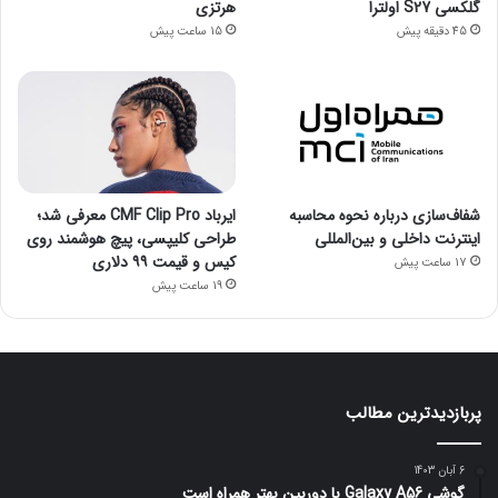
گلکسی S27 اولترا
هرتزی
45 دقیقه پیش
15 ساعت پیش
شفاف‌سازی درباره نحوه محاسبه
ایرباد CMF Clip Pro معرفی شد؛
اینترنت داخلی و بین‌المللی
طراحی کلیپسی، پیچ هوشمند روی
کیس و قیمت ۹۹ دلاری
17 ساعت پیش
19 ساعت پیش
پربازدیدترین مطالب
6 آبان 1403
گوشی Galaxy A56 با دوربین بهتر همراه است