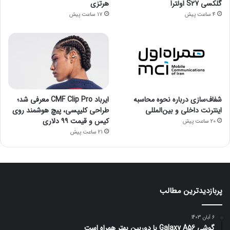
گلکسی S27 اولترا
هرتزی
4 ساعت پیش
17 ساعت پیش
شفاف‌سازی درباره نحوه محاسبه
ایرباد CMF Clip Pro معرفی شد؛
اینترنت داخلی و بین‌المللی
طراحی کلیپسی، پیچ هوشمند روی
کیس و قیمت ۹۹ دلاری
20 ساعت پیش
21 ساعت پیش
پربازدیدترین مطالب
6 آبان 1403
گوشی Galaxy A56 با دوربین بهتر همراه است