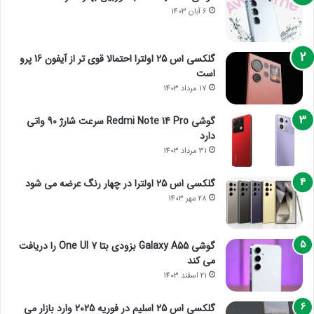
6 آبان 1403
گلکسی اس 25 اولترا احتمالا قوی تر از آیفون 16 پرو
است
17 مرداد 1403
گوشی Redmi Note 14 Pro سرعت شارژ 90 واتی
دارد
31 مرداد 1403
گلکسی اس 25 اولترا در چهار رنگ عرضه می شود
28 مهر 1403
گوشی Galaxy A55 بزودی بتا One UI 7 را دریافت
می کند
21 اسفند 1403
گلکسی اس 25 اسلیم در فوریه 2025 وارد بازار می