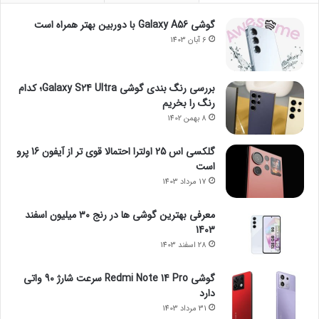
گوشی Galaxy A56 با دوربین بهتر همراه است
6 آبان 1403
بررسی رنگ بندی گوشی Galaxy S24 Ultra؛ کدام
رنگ را بخریم
8 بهمن 1402
گلکسی اس 25 اولترا احتمالا قوی تر از آیفون 16 پرو
است
17 مرداد 1403
معرفی بهترین گوشی ها در رنج ۳۰ میلیون اسفند
1403
28 اسفند 1403
گوشی Redmi Note 14 Pro سرعت شارژ 90 واتی
دارد
31 مرداد 1403