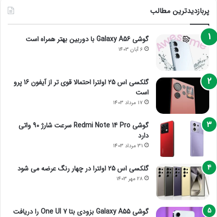
پربازدیدترین مطالب
گوشی Galaxy A56 با دوربین بهتر همراه است
6 آبان 1403
گلکسی اس 25 اولترا احتمالا قوی تر از آیفون 16 پرو
است
17 مرداد 1403
گوشی Redmi Note 14 Pro سرعت شارژ 90 واتی
دارد
31 مرداد 1403
گلکسی اس 25 اولترا در چهار رنگ عرضه می شود
28 مهر 1403
گوشی Galaxy A55 بزودی بتا One UI 7 را دریافت