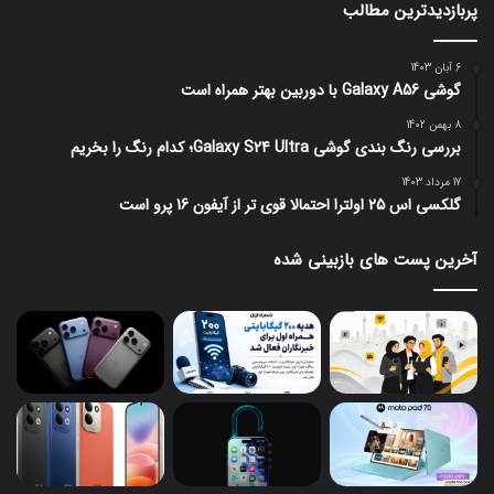
پربازدیدترین مطالب
6 آبان 1403
گوشی Galaxy A56 با دوربین بهتر همراه است
8 بهمن 1402
بررسی رنگ بندی گوشی Galaxy S24 Ultra؛ کدام رنگ را بخریم
17 مرداد 1403
گلکسی اس 25 اولترا احتمالا قوی تر از آیفون 16 پرو است
آخرین پست های بازبینی شده