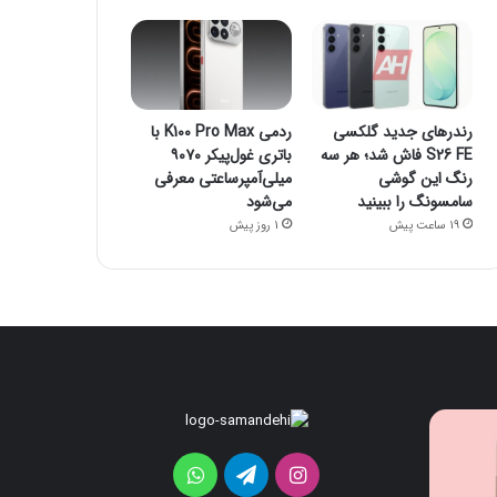
رندرهای جدید گلکسی
ردمی K100 Pro Max با
S26 FE فاش شد؛ هر سه
باتری غول‌پیکر ۹۰۷۰
رنگ این گوشی
میلی‌آمپرساعتی معرفی
سامسونگ را ببینید
می‌شود
19 ساعت پیش
1 روز پیش
قابلیت
رندرهای
جدید
جدید
HiLight
گلکسی
اینستاگرام
تلگرام
واتس
در
S26