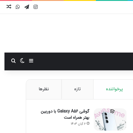
اینستاگرام
تلگرام
واتس آ
نوش
سایدبار
تغییر پوست
جستجو
پرخواننده
تازه
نظرها
گوشی Galaxy A56 با دوربین
بهتر همراه است
6 آبان 1403