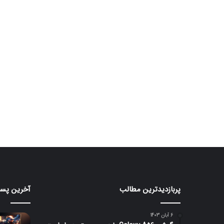
پربازدیدترین مطالب
آخرین پست
ردمی
مانیتور
K100
گیمین
۲۴۰
Pro
6 آبان 1403
Max
هرتزی