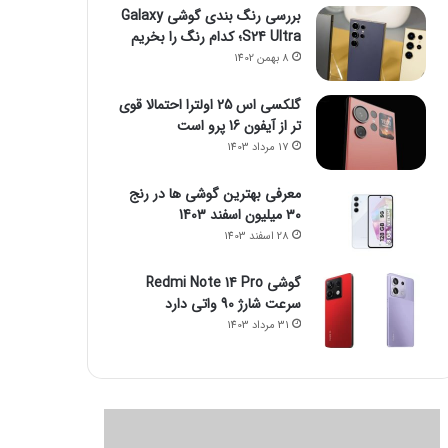
بررسی رنگ بندی گوشی Galaxy
S24 Ultra؛ کدام رنگ را بخریم
8 بهمن 1402
گلکسی اس 25 اولترا احتمالا قوی
تر از آیفون 16 پرو است
17 مرداد 1403
معرفی بهترین گوشی ها در رنج
۳۰ میلیون اسفند 1403
28 اسفند 1403
گوشی Redmi Note 14 Pro
سرعت شارژ 90 واتی دارد
31 مرداد 1403