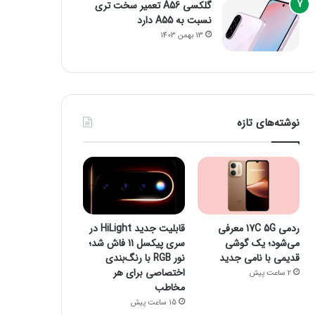
گلکسی A56 تعمیر سخت تری
نسبت به A55 دارد
13 بهمن 1403
نوشته‌های تازه
ردمی 17C 5G معرفی
قابلیت جدید HiLight در
می‌شود؛ یک گوشی
سری پیکسل 11 فاش شد؛
قدیمی با نامی جدید
نور RGB با رنگ‌بندی
اختصاصی برای هر
2 ساعت پیش
مخاطب
15 ساعت پیش