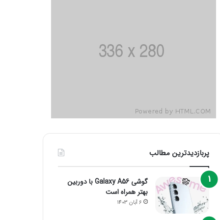
پربازدیدترین مطالب
گوشی Galaxy A56 با دوربین
بهتر همراه است
6 آبان 1403