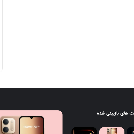
 های بازبینی شده
ردمی
گ
17C
5G
معرفی