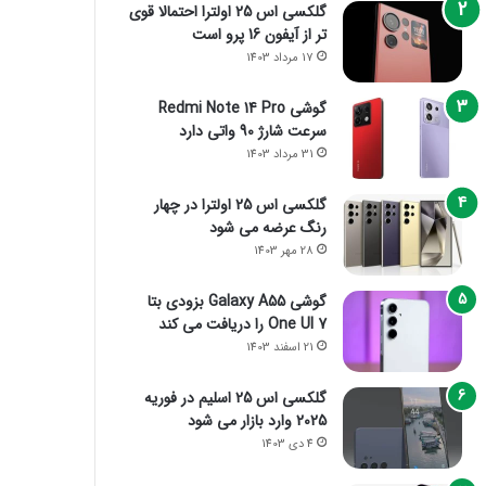
گلکسی اس 25 اولترا احتمالا قوی
تر از آیفون 16 پرو است
17 مرداد 1403
گوشی Redmi Note 14 Pro
سرعت شارژ 90 واتی دارد
31 مرداد 1403
گلکسی اس 25 اولترا در چهار
رنگ عرضه می شود
28 مهر 1403
گوشی Galaxy A55 بزودی بتا
One UI 7 را دریافت می کند
21 اسفند 1403
گلکسی اس 25 اسلیم در فوریه
2025 وارد بازار می شود
4 دی 1403