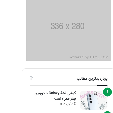
پربازدیدترین مطالب
گوشی Galaxy A56 با دوربین
بهتر همراه است
6 آبان 1403