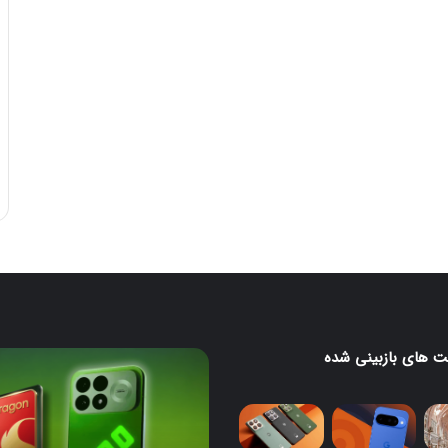
 های بازبینی شده
لا
ردمی
K100
Pro
با
تراشه