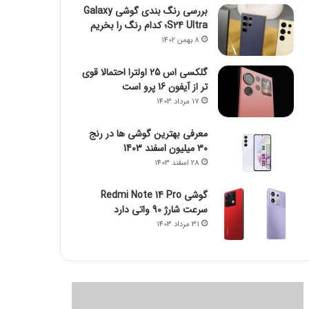
بررسی رنگ بندی گوشی Galaxy
S24 Ultra؛ کدام رنگ را بخریم
8 بهمن 1402
گلکسی اس 25 اولترا احتمالا قوی
تر از آیفون 16 پرو است
17 مرداد 1403
معرفی بهترین گوشی ها در رنج
۳۰ میلیون اسفند 1403
28 اسفند 1403
گوشی Redmi Note 14 Pro
سرعت شارژ 90 واتی دارد
31 مرداد 1403