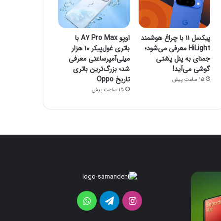
پیکسل ۱۱ با چراغ هوشمند
اوپو A7 Pro Max با
HiLight معرفی می‌شود؛
باتری غول‌پیکر ۱۰ هزار
جمنای به پنل پشتی
میلی‌آمپرساعتی معرفی
گوشی می‌آید!
شد؛ بزرگ‌ترین باتری
تاریخ Oppo
15 ساعت پیش
15 ساعت پیش
پیکسل
اوپو
A7
۱۱
با
Pro
اینستاگرام
تلگرام
واتس
چراغ
Max
هوشمند
با
آپ