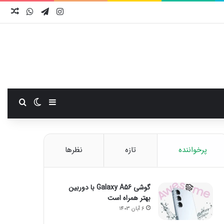
اینستاگرام
تلگرام
واتس آ
نوش
سایدبار
تغییر پوست
جستجو
پرخواننده
تازه
نظرها
گوشی Galaxy A56 با دوربین
بهتر همراه است
6 آبان 1403