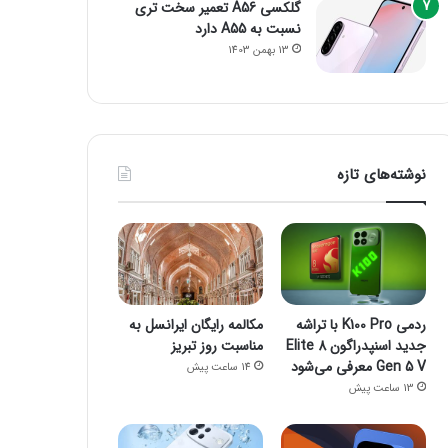
گلکسی A56 تعمیر سخت تری
نسبت به A55 دارد
13 بهمن 1403
نوشته‌های تازه
ردمی K100 Pro با تراشه
مکالمه رایگان ایرانسل به
جدید اسنپدراگون 8 Elite
مناسبت روز تبریز
Gen 5 V معرفی می‌شود
14 ساعت پیش
13 ساعت پیش