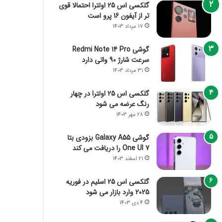
گلکسی اس 25 اولترا احتمالا قوی
تر از آیفون 16 پرو است
17 مرداد 1403
گوشی Redmi Note 14 Pro
سرعت شارژ 90 واتی دارد
31 مرداد 1403
گلکسی اس 25 اولترا در چهار
رنگ عرضه می شود
28 مهر 1403
گوشی Galaxy A55 بزودی بتا
One UI 7 را دریافت می کند
21 اسفند 1403
گلکسی اس 25 اسلیم در فوریه
2025 وارد بازار می شود
4 دی 1403