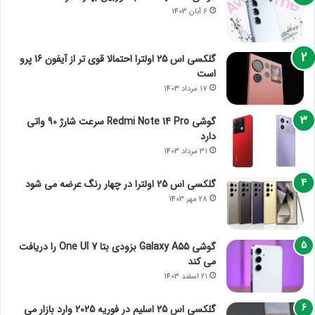
6 آبان 1403
گلکسی اس 25 اولترا احتمالا قوی تر از آیفون 16 پرو
است
17 مرداد 1403
گوشی Redmi Note 14 Pro سرعت شارژ 90 واتی
دارد
31 مرداد 1403
گلکسی اس 25 اولترا در چهار رنگ عرضه می شود
28 مهر 1403
گوشی Galaxy A55 بزودی بتا One UI 7 را دریافت
می کند
21 اسفند 1403
گلکسی اس 25 اسلیم در فوریه 2025 وارد بازار می