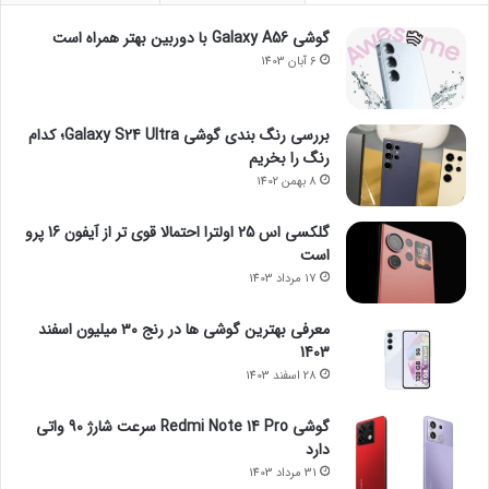
گوشی Galaxy A56 با دوربین بهتر همراه است
6 آبان 1403
بررسی رنگ بندی گوشی Galaxy S24 Ultra؛ کدام
رنگ را بخریم
8 بهمن 1402
گلکسی اس 25 اولترا احتمالا قوی تر از آیفون 16 پرو
است
17 مرداد 1403
معرفی بهترین گوشی ها در رنج ۳۰ میلیون اسفند
1403
28 اسفند 1403
گوشی Redmi Note 14 Pro سرعت شارژ 90 واتی
دارد
31 مرداد 1403