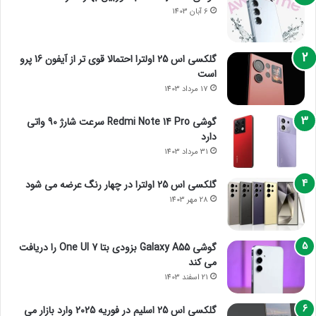
6 آبان 1403
گلکسی اس 25 اولترا احتمالا قوی تر از آیفون 16 پرو
است
17 مرداد 1403
گوشی Redmi Note 14 Pro سرعت شارژ 90 واتی
دارد
31 مرداد 1403
گلکسی اس 25 اولترا در چهار رنگ عرضه می شود
28 مهر 1403
گوشی Galaxy A55 بزودی بتا One UI 7 را دریافت
می کند
21 اسفند 1403
گلکسی اس 25 اسلیم در فوریه 2025 وارد بازار می