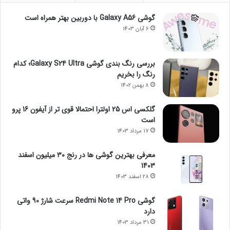
گوشی Galaxy A56 با دوربین بهتر همراه است
6 آبان 1403
بررسی رنگ بندی گوشی Galaxy S24 Ultra؛ کدام
رنگ را بخریم
8 بهمن 1402
گلکسی اس 25 اولترا احتمالا قوی تر از آیفون 16 پرو
است
17 مرداد 1403
معرفی بهترین گوشی ها در رنج ۳۰ میلیون اسفند
1403
28 اسفند 1403
گوشی Redmi Note 14 Pro سرعت شارژ 90 واتی
دارد
31 مرداد 1403