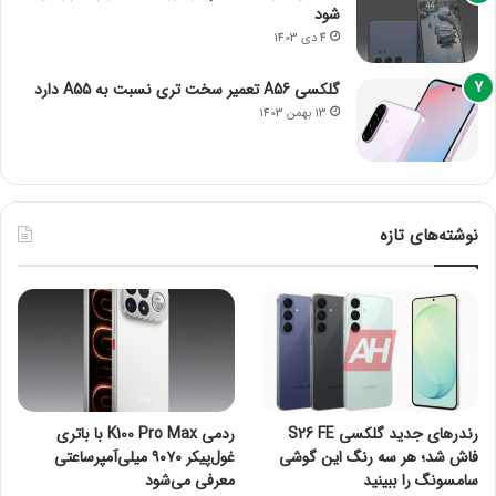
شود
4 دی 1403
گلکسی A56 تعمیر سخت تری نسبت به A55 دارد
13 بهمن 1403
نوشته‌های تازه
رندرهای جدید گلکسی S26 FE
ردمی K100 Pro Max با باتری
فاش شد؛ هر سه رنگ این گوشی
غول‌پیکر ۹۰۷۰ میلی‌آمپرساعتی
سامسونگ را ببینید
معرفی می‌شود