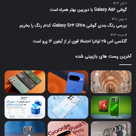
6 آبان 1403
گوشی Galaxy A56 با دوربین بهتر همراه است
8 بهمن 1402
بررسی رنگ بندی گوشی Galaxy S24 Ultra؛ کدام رنگ را بخریم
17 مرداد 1403
گلکسی اس 25 اولترا احتمالا قوی تر از آیفون 16 پرو است
آخرین پست های بازبینی شده