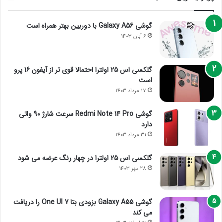
گوشی Galaxy A56 با دوربین بهتر همراه است
6 آبان 1403
گلکسی اس 25 اولترا احتمالا قوی تر از آیفون 16 پرو
است
17 مرداد 1403
گوشی Redmi Note 14 Pro سرعت شارژ 90 واتی
دارد
31 مرداد 1403
گلکسی اس 25 اولترا در چهار رنگ عرضه می شود
28 مهر 1403
گوشی Galaxy A55 بزودی بتا One UI 7 را دریافت
می کند