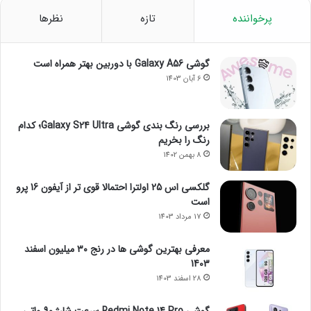
پرخواننده
تازه
نظرها
گوشی Galaxy A56 با دوربین بهتر همراه است
6 آبان 1403
بررسی رنگ بندی گوشی Galaxy S24 Ultra؛ کدام
رنگ را بخریم
8 بهمن 1402
گلکسی اس 25 اولترا احتمالا قوی تر از آیفون 16 پرو
است
17 مرداد 1403
معرفی بهترین گوشی ها در رنج ۳۰ میلیون اسفند
1403
28 اسفند 1403