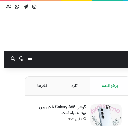
اینستاگرام
تلگرام
واتس آ
نوش
سایدبار
تغییر پوست
جستجو
پرخواننده
تازه
نظرها
گوشی Galaxy A56 با دوربین
بهتر همراه است
6 آبان 1403