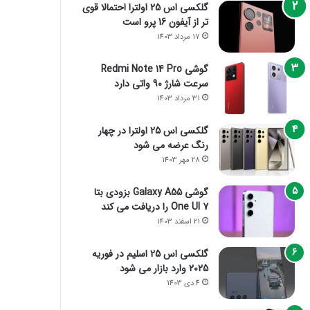
گلکسی اس 25 اولترا احتمالا قوی
تر از آیفون 16 پرو است
17 مرداد 1403
گوشی Redmi Note 14 Pro
سرعت شارژ 90 واتی دارد
31 مرداد 1403
گلکسی اس 25 اولترا در چهار
رنگ عرضه می شود
28 مهر 1403
گوشی Galaxy A55 بزودی بتا
One UI 7 را دریافت می کند
21 اسفند 1403
گلکسی اس 25 اسلیم در فوریه
2025 وارد بازار می شود
4 دی 1403