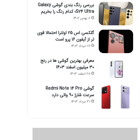
بررسی رنگ بندی گوشی Galaxy
S24 Ultra؛ کدام رنگ را بخریم
8 بهمن 1402
گلکسی اس 25 اولترا احتمالا قوی
تر از آیفون 16 پرو است
17 مرداد 1403
معرفی بهترین گوشی ها در رنج
۳۰ میلیون اسفند 1403
28 اسفند 1403
گوشی Redmi Note 14 Pro
سرعت شارژ 90 واتی دارد
31 مرداد 1403