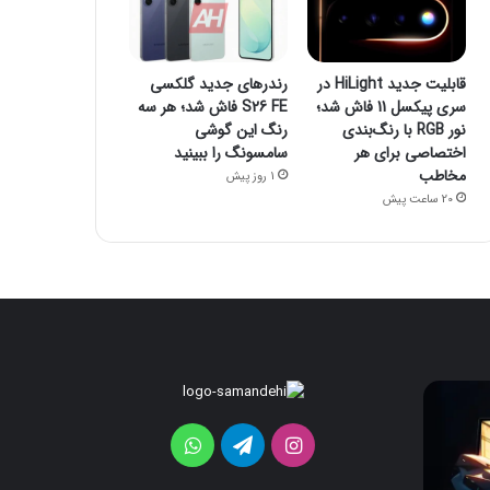
قابلیت جدید HiLight در
رندرهای جدید گلکسی
سری پیکسل 11 فاش شد؛
S26 FE فاش شد؛ هر سه
نور RGB با رنگ‌بندی
رنگ این گوشی
اختصاصی برای هر
سامسونگ را ببینید
مخاطب
1 روز پیش
20 ساعت پیش
ردمی
قابلیت
17C
جدید
HiLight
5G
اینستاگرام
تلگرام
واتس
معرفی
در
می‌شود؛
سری
آپ