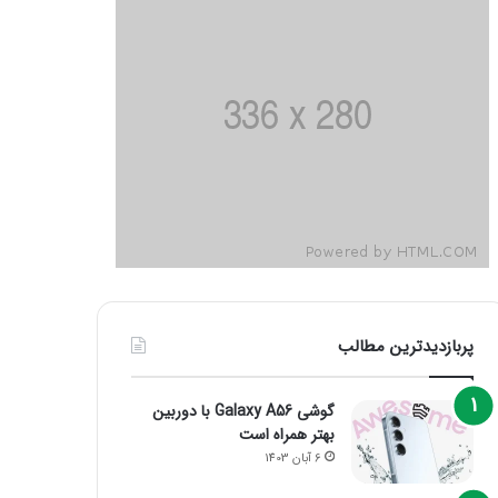
پربازدیدترین مطالب
گوشی Galaxy A56 با دوربین
بهتر همراه است
6 آبان 1403