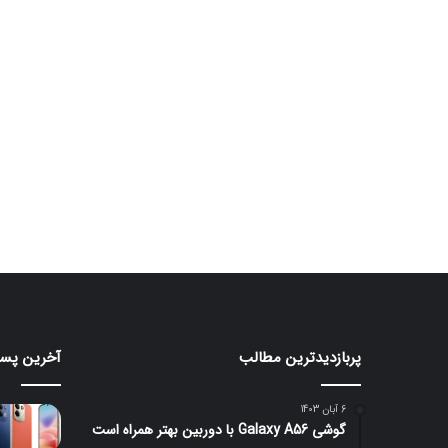
پربازدیدترین مطالب
آخرین پست
رندرهای
ردمی
جدید
۱۷
گلکسی
با
6 آبان 1403
S26
باتری
گوشی Galaxy A56 با دوربین بهتر همراه است
۷۵۰۰
FE