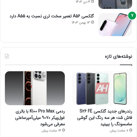
4 دی 1403
گلکسی A56 تعمیر سخت تری نسبت به A55 دارد
13 بهمن 1403
نوشته‌های تازه
رندرهای جدید گلکسی S26 FE
ردمی K100 Pro Max با باتری
فاش شد؛ هر سه رنگ این گوشی
غول‌پیکر ۹۰۷۰ میلی‌آمپرساعتی
سامسونگ را ببینید
معرفی می‌شود
8 ساعت پیش
14 ساعت پیش