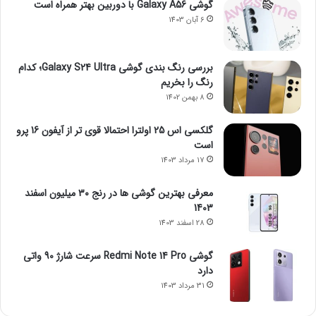
گوشی Galaxy A56 با دوربین بهتر همراه است
6 آبان 1403
بررسی رنگ بندی گوشی Galaxy S24 Ultra؛ کدام
رنگ را بخریم
8 بهمن 1402
گلکسی اس 25 اولترا احتمالا قوی تر از آیفون 16 پرو
است
17 مرداد 1403
معرفی بهترین گوشی ها در رنج ۳۰ میلیون اسفند
1403
28 اسفند 1403
گوشی Redmi Note 14 Pro سرعت شارژ 90 واتی
دارد
31 مرداد 1403