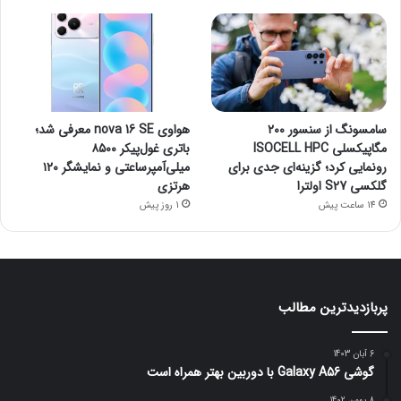
سامسونگ از سنسور ۲۰۰
هواوی nova 16 SE معرفی شد؛
مگاپیکسلی ISOCELL HPC
باتری غول‌پیکر ۸۵۰۰
رونمایی کرد؛ گزینه‌ای جدی برای
میلی‌آمپرساعتی و نمایشگر ۱۲۰
گلکسی S27 اولترا
هرتزی
14 ساعت پیش
1 روز پیش
پربازدیدترین مطالب
6 آبان 1403
گوشی Galaxy A56 با دوربین بهتر همراه است
8 بهمن 1402