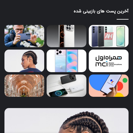
آخرین پست های بازبینی شده
ایرباد
رند
CMF
جدی
Clip
گل
26
Pro