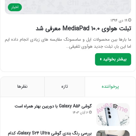
اخبار
19 دی 1394
تبلت هواوی MediaPad 10.0 معرفی شد
ما بارها بین محصولات اپل و سامسونگ مقایسه های زیادی انجام داده ایم
اما این بار، تبلت جدید هوآوی تلفیقی…
بیشتر بخوانید »
پرخواننده
تازه
نظرها
گوشی Galaxy A56 با دوربین بهتر همراه است
6 آبان 1403
بررسی رنگ بندی گوشی Galaxy S24 Ultra؛ کدام