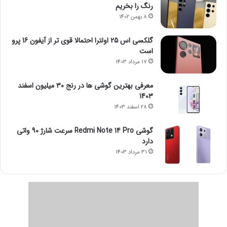
رنگ را بخریم
8 بهمن 1402
گلکسی اس 25 اولترا احتمالا قوی تر از آیفون 16 پرو
است
17 مرداد 1403
معرفی بهترین گوشی ها در رنج ۳۰ میلیون اسفند
1403
28 اسفند 1403
گوشی Redmi Note 14 Pro سرعت شارژ 90 واتی
دارد
31 مرداد 1403