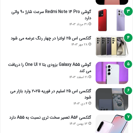
گوشی Redmi Note 14 Pro سرعت شارژ 90 واتی
دارد
31 مرداد 1403
گلکسی اس 25 اولترا در چهار رنگ عرضه می شود
28 مهر 1403
گوشی Galaxy A55 بزودی بتا One UI 7 را دریافت
می کند
21 اسفند 1403
گلکسی اس 25 اسلیم در فوریه 2025 وارد بازار می
شود
4 دی 1403
گلکسی A56 تعمیر سخت تری نسبت به A55 دارد
13 بهمن 1403