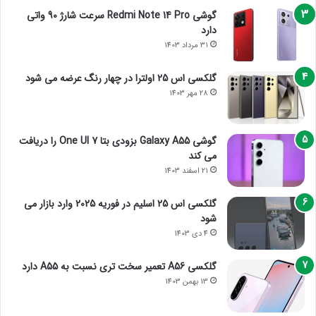
گوشی Redmi Note 14 Pro سرعت شارژ 90 واتی
دارد
31 مرداد 1403
گلکسی اس 25 اولترا در چهار رنگ عرضه می شود
28 مهر 1403
گوشی Galaxy A55 بزودی بتا One UI 7 را دریافت
می کند
21 اسفند 1403
گلکسی اس 25 اسلیم در فوریه 2025 وارد بازار می
شود
4 دی 1403
گلکسی A56 تعمیر سخت تری نسبت به A55 دارد
13 بهمن 1403