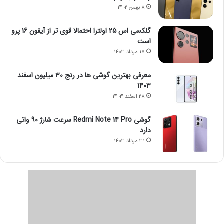
8 بهمن 1402
گلکسی اس 25 اولترا احتمالا قوی تر از آیفون 16 پرو
است
17 مرداد 1403
معرفی بهترین گوشی ها در رنج ۳۰ میلیون اسفند
1403
28 اسفند 1403
گوشی Redmi Note 14 Pro سرعت شارژ 90 واتی
دارد
31 مرداد 1403