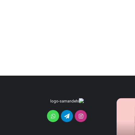
قابلیت
رندرهای
جدید
جدید
HiLight
گلکسی
اینستاگرام
تلگرام
واتس
در
S26
سری
FE
آپ
16 ساعت پیش
پیکسل
فاش