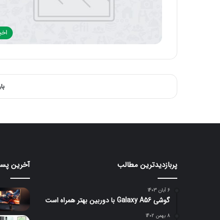
اخبا
با
پربازدیدترین مطالب
آخرین پست
ردمی
مانیتور
K100
گیمین
۲۴۰
Pro
6 آبان 1403
Max
هرتزی
گوشی Galaxy A56 با دوربین بهتر همراه است
با
لنوو
باتری
با
8 بهمن 1402