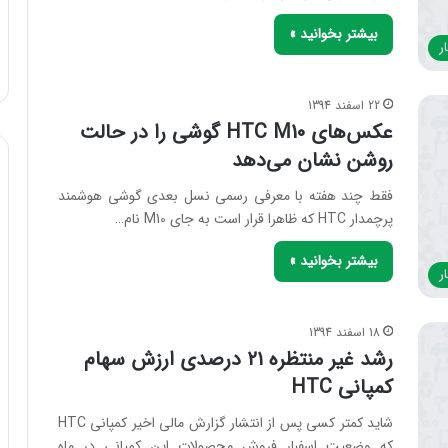
بیشتر بخوانید »
ر
22 اسفند 1394
عکس‌های HTC M10 گوشی را در حالت
روشن نشان می‌دهد
فقط چند هفته با معرفی رسمی نسل بعدی گوشی هوشمند
پرچمدار HTC که ظاهرا قرار است به جای M10 نام…
بیشتر بخوانید »
ر
18 اسفند 1394
رشد غیر منتظره ۲۱ درصدی ارزش سهام
کمپانی HTC
شاید کمتر کسی پس از انتشار گزارش مالی اخیر کمپانی HTC
که وضعیت اسفبار فروش محصولات این کمپانی در ماه