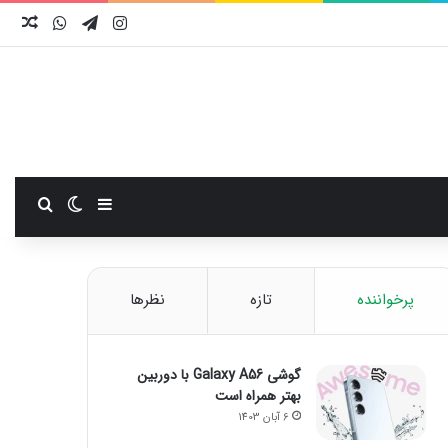
اینستاگرام
تلگرام
واتس آ
نوش
سایدبار
تغییر پوست
جستجو
پرخواننده
تازه
نظرها
گوشی Galaxy A56 با دوربین
بهتر همراه است
6 آبان 1403