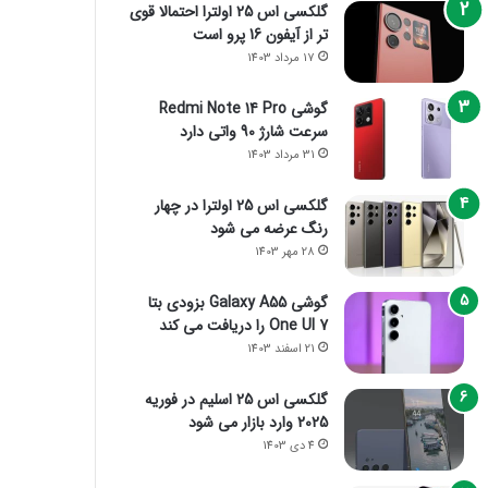
گلکسی اس 25 اولترا احتمالا قوی
تر از آیفون 16 پرو است
17 مرداد 1403
گوشی Redmi Note 14 Pro
سرعت شارژ 90 واتی دارد
31 مرداد 1403
گلکسی اس 25 اولترا در چهار
رنگ عرضه می شود
28 مهر 1403
گوشی Galaxy A55 بزودی بتا
One UI 7 را دریافت می کند
21 اسفند 1403
گلکسی اس 25 اسلیم در فوریه
2025 وارد بازار می شود
4 دی 1403