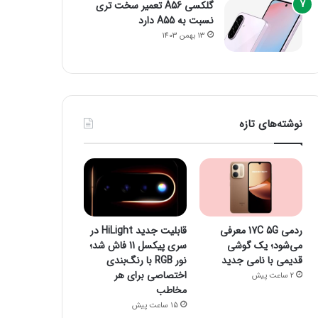
گلکسی A56 تعمیر سخت تری
نسبت به A55 دارد
13 بهمن 1403
نوشته‌های تازه
ردمی 17C 5G معرفی
قابلیت جدید HiLight در
می‌شود؛ یک گوشی
سری پیکسل 11 فاش شد؛
قدیمی با نامی جدید
نور RGB با رنگ‌بندی
اختصاصی برای هر
2 ساعت پیش
مخاطب
15 ساعت پیش