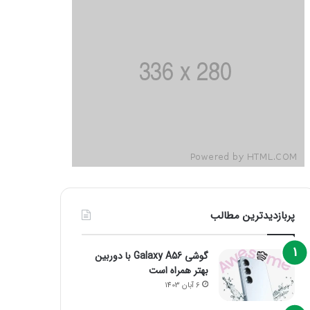
پربازدیدترین مطالب
گوشی Galaxy A56 با دوربین
بهتر همراه است
6 آبان 1403