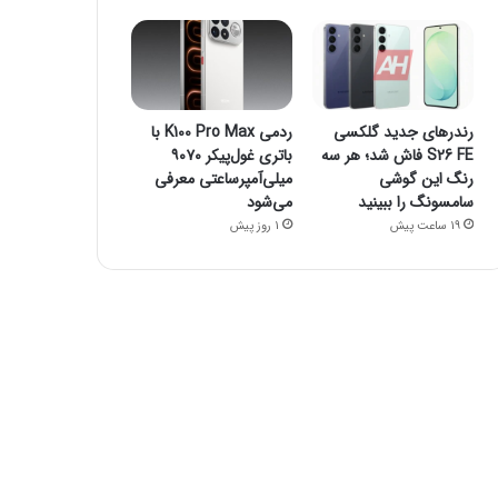
رندرهای جدید گلکسی
ردمی K100 Pro Max با
S26 FE فاش شد؛ هر سه
باتری غول‌پیکر ۹۰۷۰
رنگ این گوشی
میلی‌آمپرساعتی معرفی
سامسونگ را ببینید
می‌شود
19 ساعت پیش
1 روز پیش