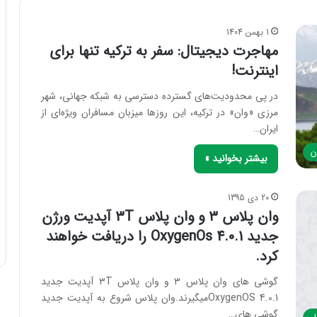
1 بهمن 1404
مهاجرت دیجیتال: سفر به ترکیه تنها برای
اینترنت!
در پی محدودیت‌های گسترده دسترسی به شبکه جهانی، شهر
مرزی «وان» در ترکیه، این روزها میزبان مسافران ویژه‌ای از
ایران…
ن
بیشتر بخوانید »
20 دی 1395
وان پلاس ۳ و وان پلاس ۳T آپدیت ورژن
جدید OxygenOs 4.0.1 را دریافت خواهند
کرد.
گوشی های وان پلاس ۳ و وان پلاس ۳T آپدیت جدید
OxygenOS 4.0.1میگیرند.وان پلاس شروع به آپدیت جدید
گوشی های…