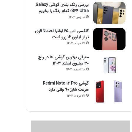
بررسی رنگ بندی گوشی Galaxy
S24 Ultra؛ کدام رنگ را بخریم
8 بهمن 1402
گلکسی اس 25 اولترا احتمالا قوی
تر از آیفون 16 پرو است
17 مرداد 1403
معرفی بهترین گوشی ها در رنج
۳۰ میلیون اسفند 1403
28 اسفند 1403
گوشی Redmi Note 14 Pro
سرعت شارژ 90 واتی دارد
31 مرداد 1403