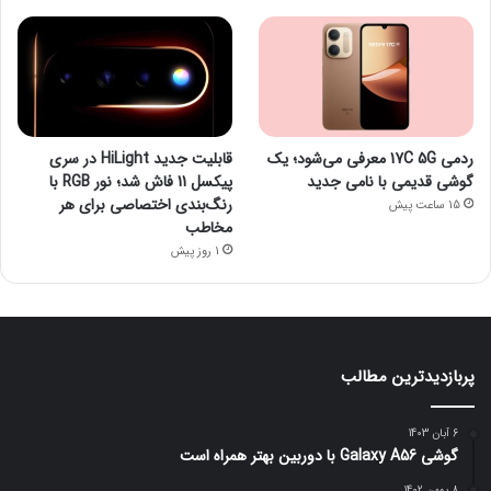
ردمی 17C 5G معرفی می‌شود؛ یک
قابلیت جدید HiLight در سری
گوشی قدیمی با نامی جدید
پیکسل 11 فاش شد؛ نور RGB با
رنگ‌بندی اختصاصی برای هر
15 ساعت پیش
مخاطب
1 روز پیش
پربازدیدترین مطالب
6 آبان 1403
گوشی Galaxy A56 با دوربین بهتر همراه است
8 بهمن 1402