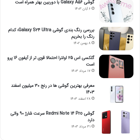
گوشی Galaxy A56 با دوربین بهتر همراه است
6 آبان 1403
بررسی رنگ بندی گوشی Galaxy S24 Ultra؛ کدام
رنگ را بخریم
8 بهمن 1402
گلکسی اس 25 اولترا احتمالا قوی تر از آیفون 16 پرو
است
17 مرداد 1403
معرفی بهترین گوشی ها در رنج ۳۰ میلیون اسفند
1403
28 اسفند 1403
گوشی Redmi Note 14 Pro سرعت شارژ 90 واتی
دارد
31 مرداد 1403