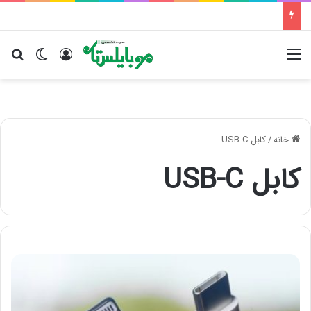
منو
ورود
تغییر پو
جس
خانه
/
کابل USB-C
کابل USB-C