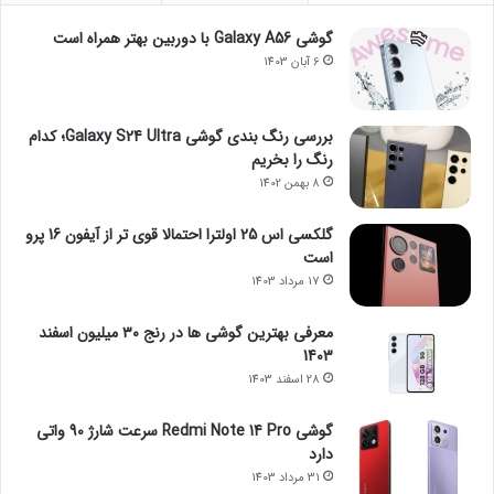
گوشی Galaxy A56 با دوربین بهتر همراه است
6 آبان 1403
بررسی رنگ بندی گوشی Galaxy S24 Ultra؛ کدام
رنگ را بخریم
8 بهمن 1402
گلکسی اس 25 اولترا احتمالا قوی تر از آیفون 16 پرو
است
17 مرداد 1403
معرفی بهترین گوشی ها در رنج ۳۰ میلیون اسفند
1403
28 اسفند 1403
گوشی Redmi Note 14 Pro سرعت شارژ 90 واتی
دارد
31 مرداد 1403