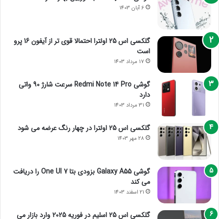
6 آبان 1403
گلکسی اس 25 اولترا احتمالا قوی تر از آیفون 16 پرو
است
17 مرداد 1403
گوشی Redmi Note 14 Pro سرعت شارژ 90 واتی
دارد
31 مرداد 1403
گلکسی اس 25 اولترا در چهار رنگ عرضه می شود
28 مهر 1403
گوشی Galaxy A55 بزودی بتا One UI 7 را دریافت
می کند
21 اسفند 1403
گلکسی اس 25 اسلیم در فوریه 2025 وارد بازار می