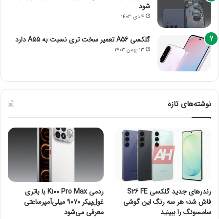
شود
4 دی 1403
گلکسی A56 تعمیر سخت تری نسبت به A55 دارد
13 بهمن 1403
نوشته‌های تازه
رندرهای جدید گلکسی S26 FE
ردمی K100 Pro Max با باتری
فاش شد؛ هر سه رنگ این گوشی
غول‌پیکر ۹۰۷۰ میلی‌آمپرساعتی
سامسونگ را ببینید
معرفی می‌شود