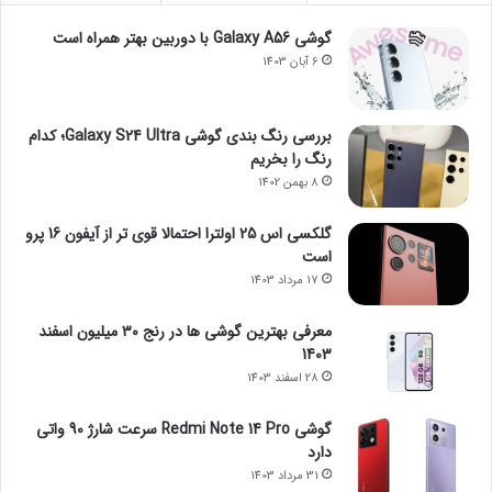
گوشی Galaxy A56 با دوربین بهتر همراه است
6 آبان 1403
بررسی رنگ بندی گوشی Galaxy S24 Ultra؛ کدام
رنگ را بخریم
8 بهمن 1402
گلکسی اس 25 اولترا احتمالا قوی تر از آیفون 16 پرو
است
17 مرداد 1403
معرفی بهترین گوشی ها در رنج ۳۰ میلیون اسفند
1403
28 اسفند 1403
گوشی Redmi Note 14 Pro سرعت شارژ 90 واتی
دارد
31 مرداد 1403