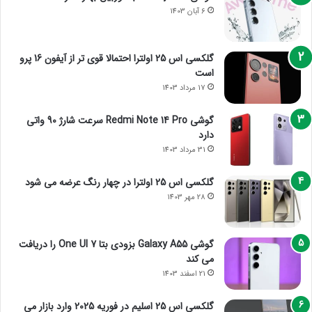
6 آبان 1403
گلکسی اس 25 اولترا احتمالا قوی تر از آیفون 16 پرو
است
17 مرداد 1403
گوشی Redmi Note 14 Pro سرعت شارژ 90 واتی
دارد
31 مرداد 1403
گلکسی اس 25 اولترا در چهار رنگ عرضه می شود
28 مهر 1403
گوشی Galaxy A55 بزودی بتا One UI 7 را دریافت
می کند
21 اسفند 1403
گلکسی اس 25 اسلیم در فوریه 2025 وارد بازار می