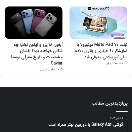
تبلت Moto Pad 70 موتورولا با
آیفون ۱۸ پرو و آیفون اولترا چه
نمایشگر ۹۰ هرتزی و باتری ۱۰۲۰۰
شکلی خواهند بود؟ افشای
میلی‌آمپرساعتی معرفی شد
مشخصات و تاریخ معرفی توسط
Caviar
8 ساعت پیش
10 ساعت پیش
پربازدیدترین مطالب
6 آبان 1403
گوشی Galaxy A56 با دوربین بهتر همراه است