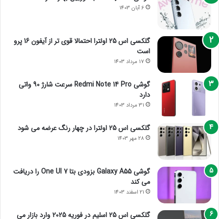
6 آبان 1403
گلکسی اس 25 اولترا احتمالا قوی تر از آیفون 16 پرو
است
17 مرداد 1403
گوشی Redmi Note 14 Pro سرعت شارژ 90 واتی
دارد
31 مرداد 1403
گلکسی اس 25 اولترا در چهار رنگ عرضه می شود
28 مهر 1403
گوشی Galaxy A55 بزودی بتا One UI 7 را دریافت
می کند
21 اسفند 1403
گلکسی اس 25 اسلیم در فوریه 2025 وارد بازار می