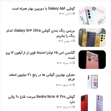
گوشی Galaxy A56 با دوربین بهتر همراه است
6 آبان 1403
بررسی رنگ بندی گوشی Galaxy S24 Ultra؛ کدام
رنگ را بخریم
8 بهمن 1402
گلکسی اس 25 اولترا احتمالا قوی تر از آیفون 16 پرو
است
17 مرداد 1403
معرفی بهترین گوشی ها در رنج ۳۰ میلیون اسفند
1403
28 اسفند 1403
گوشی Redmi Note 14 Pro سرعت شارژ 90 واتی
دارد
31 مرداد 1403