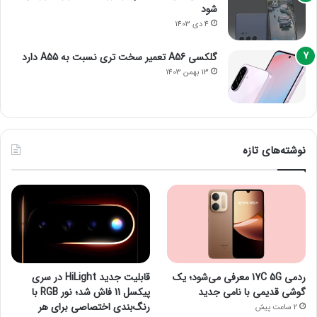
شود
4 دی 1403
گلکسی A56 تعمیر سخت تری نسبت به A55 دارد
13 بهمن 1403
نوشته‌های تازه
ردمی 17C 5G معرفی می‌شود؛ یک
قابلیت جدید HiLight در سری
گوشی قدیمی با نامی جدید
پیکسل 11 فاش شد؛ نور RGB با
رنگ‌بندی اختصاصی برای هر
2 ساعت پیش