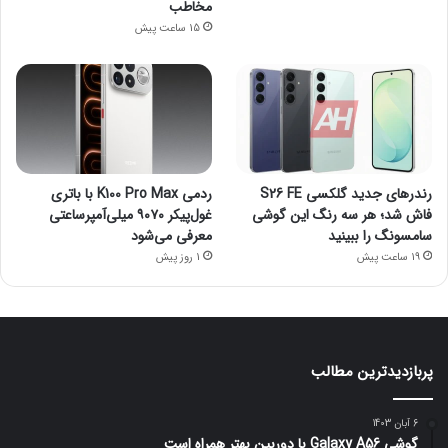
مخاطب
15 ساعت پیش
رندرهای جدید گلکسی S26 FE
ردمی K100 Pro Max با باتری
فاش شد؛ هر سه رنگ این گوشی
غول‌پیکر ۹۰۷۰ میلی‌آمپرساعتی
سامسونگ را ببینید
معرفی می‌شود
19 ساعت پیش
1 روز پیش
پربازدیدترین مطالب
6 آبان 1403
گوشی Galaxy A56 با دوربین بهتر همراه است