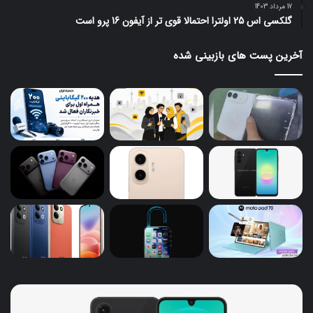
17 مرداد 1403
گلکسی اس 25 اولترا احتمالا قوی تر از آیفون 16 پرو است
آخرین پست های بازبینی شده
گلکسی
گوش
A18
جدی