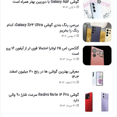
گوشی Galaxy A56 با دوربین بهتر همراه است
6 آبان 1403
بررسی رنگ بندی گوشی Galaxy S24 Ultra؛ کدام
رنگ را بخریم
8 بهمن 1402
گلکسی اس 25 اولترا احتمالا قوی تر از آیفون 16 پرو
است
17 مرداد 1403
معرفی بهترین گوشی ها در رنج ۳۰ میلیون اسفند
1403
28 اسفند 1403
گوشی Redmi Note 14 Pro سرعت شارژ 90 واتی
دارد
31 مرداد 1403