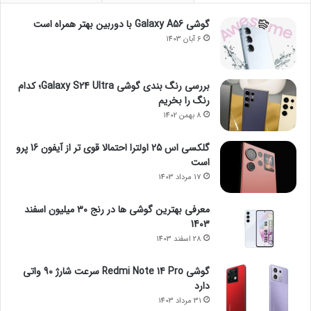
گوشی Galaxy A56 با دوربین بهتر همراه است
6 آبان 1403
بررسی رنگ بندی گوشی Galaxy S24 Ultra؛ کدام
رنگ را بخریم
8 بهمن 1402
گلکسی اس 25 اولترا احتمالا قوی تر از آیفون 16 پرو
است
17 مرداد 1403
معرفی بهترین گوشی ها در رنج ۳۰ میلیون اسفند
1403
28 اسفند 1403
گوشی Redmi Note 14 Pro سرعت شارژ 90 واتی
دارد
31 مرداد 1403