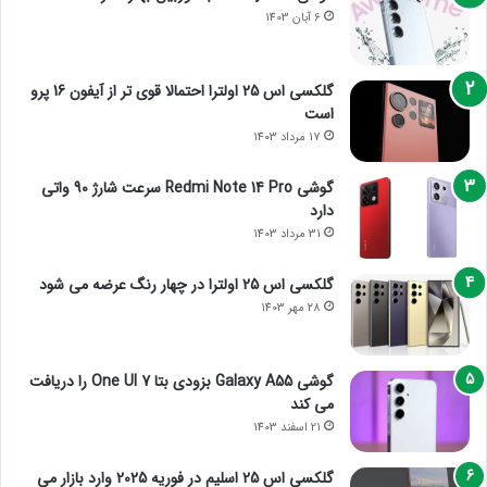
6 آبان 1403
گلکسی اس 25 اولترا احتمالا قوی تر از آیفون 16 پرو
است
17 مرداد 1403
گوشی Redmi Note 14 Pro سرعت شارژ 90 واتی
دارد
31 مرداد 1403
گلکسی اس 25 اولترا در چهار رنگ عرضه می شود
28 مهر 1403
گوشی Galaxy A55 بزودی بتا One UI 7 را دریافت
می کند
21 اسفند 1403
گلکسی اس 25 اسلیم در فوریه 2025 وارد بازار می