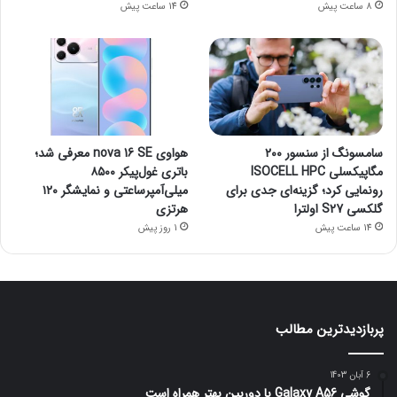
8 ساعت پیش
14 ساعت پیش
سامسونگ از سنسور ۲۰۰
هواوی nova 16 SE معرفی شد؛
مگاپیکسلی ISOCELL HPC
باتری غول‌پیکر ۸۵۰۰
رونمایی کرد؛ گزینه‌ای جدی برای
میلی‌آمپرساعتی و نمایشگر ۱۲۰
گلکسی S27 اولترا
هرتزی
14 ساعت پیش
1 روز پیش
پربازدیدترین مطالب
6 آبان 1403
گوشی Galaxy A56 با دوربین بهتر همراه است