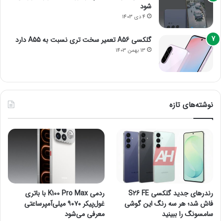
شود
4 دی 1403
گلکسی A56 تعمیر سخت تری نسبت به A55 دارد
13 بهمن 1403
نوشته‌های تازه
رندرهای جدید گلکسی S26 FE
ردمی K100 Pro Max با باتری
فاش شد؛ هر سه رنگ این گوشی
غول‌پیکر ۹۰۷۰ میلی‌آمپرساعتی
سامسونگ را ببینید
معرفی می‌شود