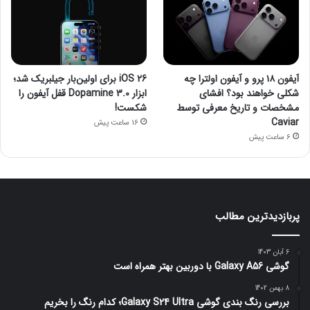
آیفون ۱۸ پرو و آیفون اولترا چه
iOS 26 برای اولین‌بار جیلبریک شد؛
شکلی خواهند بود؟ افشای
ابزار Dopamine 3.0 قفل آیفون را
مشخصات و تاریخ معرفی توسط
شکست!
Caviar
16 ساعت پیش
6 ساعت پیش
پربازدیدترین مطالب
6 آبان 1403
گوشی Galaxy A56 با دوربین بهتر همراه است
8 بهمن 1402
بررسی رنگ بندی گوشی Galaxy S24 Ultra؛ کدام رنگ را بخریم