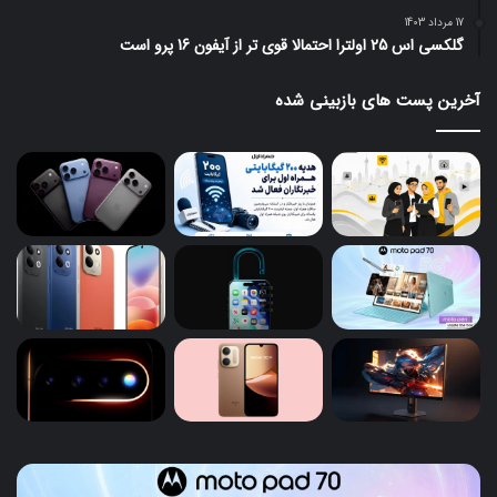
17 مرداد 1403
گلکسی اس 25 اولترا احتمالا قوی تر از آیفون 16 پرو است
آخرین پست های بازبینی شده
تبلت
آیف