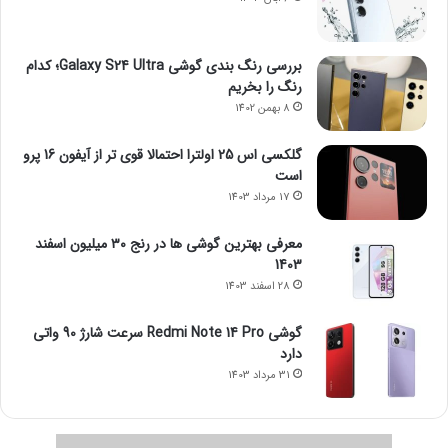
بررسی رنگ بندی گوشی Galaxy S24 Ultra؛ کدام
رنگ را بخریم
8 بهمن 1402
گلکسی اس 25 اولترا احتمالا قوی تر از آیفون 16 پرو
است
17 مرداد 1403
معرفی بهترین گوشی ها در رنج ۳۰ میلیون اسفند
1403
28 اسفند 1403
گوشی Redmi Note 14 Pro سرعت شارژ 90 واتی
دارد
31 مرداد 1403