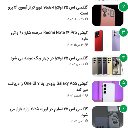
گلکسی اس 25 اولترا احتمالا قوی تر از آیفون 16 پرو
است
17 مرداد 1403
گوشی Redmi Note 14 Pro سرعت شارژ 90 واتی
دارد
31 مرداد 1403
گلکسی اس 25 اولترا در چهار رنگ عرضه می شود
28 مهر 1403
گوشی Galaxy A55 بزودی بتا One UI 7 را دریافت
می کند
21 اسفند 1403
گلکسی اس 25 اسلیم در فوریه 2025 وارد بازار می
شود
4 دی 1403