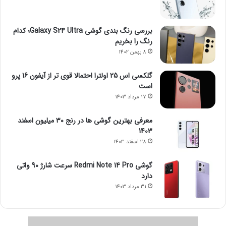
بررسی رنگ بندی گوشی Galaxy S24 Ultra؛ کدام
رنگ را بخریم
8 بهمن 1402
گلکسی اس 25 اولترا احتمالا قوی تر از آیفون 16 پرو
است
17 مرداد 1403
معرفی بهترین گوشی ها در رنج ۳۰ میلیون اسفند
1403
28 اسفند 1403
گوشی Redmi Note 14 Pro سرعت شارژ 90 واتی
دارد
31 مرداد 1403