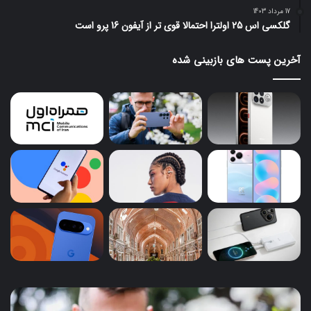
17 مرداد 1403
گلکسی اس 25 اولترا احتمالا قوی تر از آیفون 16 پرو است
آخرین پست های بازبینی شده
سامسونگ
هوا
از
ova