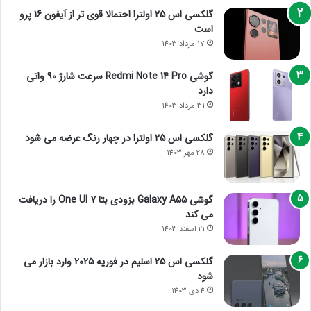
گلکسی اس 25 اولترا احتمالا قوی تر از آیفون 16 پرو
است
17 مرداد 1403
گوشی Redmi Note 14 Pro سرعت شارژ 90 واتی
دارد
31 مرداد 1403
گلکسی اس 25 اولترا در چهار رنگ عرضه می شود
28 مهر 1403
گوشی Galaxy A55 بزودی بتا One UI 7 را دریافت
می کند
21 اسفند 1403
گلکسی اس 25 اسلیم در فوریه 2025 وارد بازار می
شود
4 دی 1403