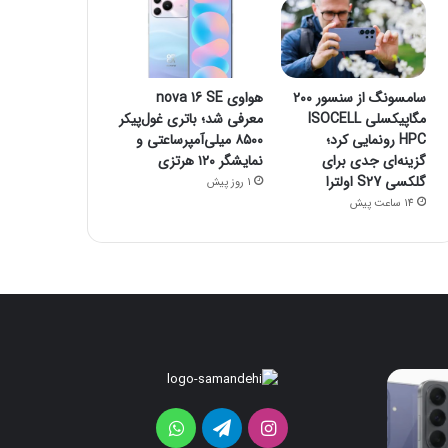
سامسونگ از سنسور ۲۰۰
هواوی nova 16 SE
مگاپیکسلی ISOCELL
معرفی شد؛ باتری غول‌پیکر
HPC رونمایی کرد؛
۸۵۰۰ میلی‌آمپرساعتی و
گزینه‌ای جدی برای
نمایشگر ۱۲۰ هرتزی
گلکسی S27 اولترا
1 روز پیش
14 ساعت پیش
ردمی
سامسونگ
K100
از
Pro
سنسور
اینستاگرام
تلگرام
واتس
۲۰۰
Max