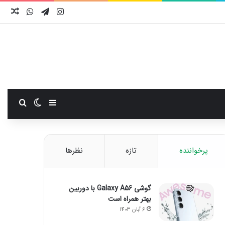
اینستاگرام
تلگرام
واتس آ
نوش
سایدبار
تغییر پوست
جستجو
پرخواننده
تازه
نظرها
گوشی Galaxy A56 با دوربین
بهتر همراه است
6 آبان 1403