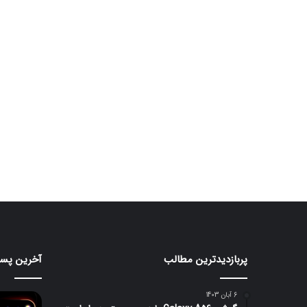
پربازدیدترین مطالب
آخرین پست
هواوی
قابلیت
nova
جدید
iLight
16
6 آبان 1403
SE
در