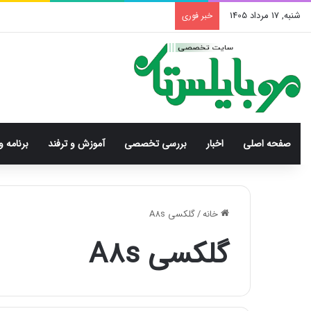
شنبه, 17 مرداد 1405
خبر فوری
صفحه اصلی
اخبار
بررسی‌ تخصصی
آموزش و ترفند
برنامه و
خانه
/
گلکسی A8s
گلکسی A8s