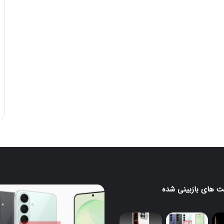
 های بازبینی شده
رندرهای
جدید
H
گلکسی
S26