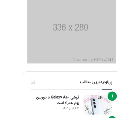
پربازدیدترین مطالب
گوشی Galaxy A56 با دوربین
بهتر همراه است
6 آبان 1403