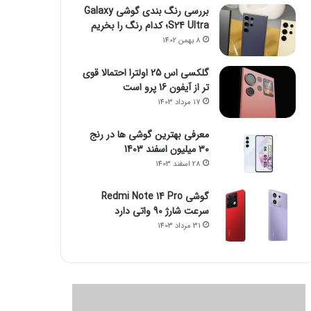
بررسی رنگ بندی گوشی Galaxy
S24 Ultra؛ کدام رنگ را بخریم
8 بهمن 1402
گلکسی اس 25 اولترا احتمالا قوی
تر از آیفون 16 پرو است
17 مرداد 1403
معرفی بهترین گوشی ها در رنج
۳۰ میلیون اسفند 1403
28 اسفند 1403
گوشی Redmi Note 14 Pro
سرعت شارژ 90 واتی دارد
31 مرداد 1403