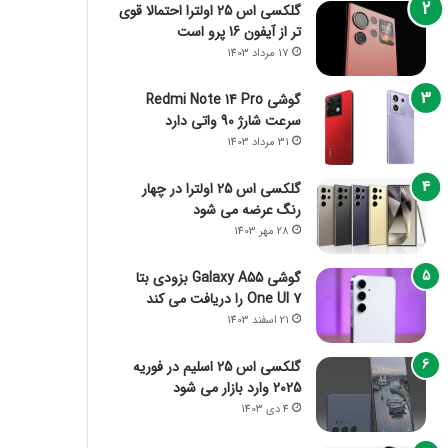
گلکسی اس 25 اولترا احتمالا قوی
تر از آیفون 16 پرو است
17 مرداد 1403
گوشی Redmi Note 14 Pro
سرعت شارژ 90 واتی دارد
31 مرداد 1403
گلکسی اس 25 اولترا در چهار
رنگ عرضه می شود
28 مهر 1403
گوشی Galaxy A55 بزودی بتا
One UI 7 را دریافت می کند
21 اسفند 1403
گلکسی اس 25 اسلیم در فوریه
2025 وارد بازار می شود
4 دی 1403