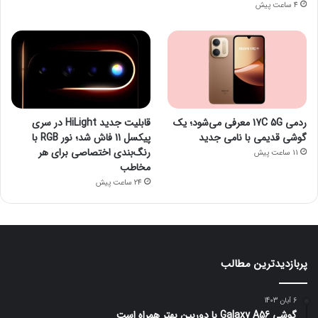
4 ساعت پیش
ردمی 17C 5G معرفی می‌شود؛ یک
قابلیت جدید HiLight در سری
گوشی قدیمی با نامی جدید
پیکسل 11 فاش شد؛ نور RGB با
رنگ‌بندی اختصاصی برای هر
11 ساعت پیش
مخاطب
24 ساعت پیش
پربازدیدترین مطالب
6 آبان 1403
گوشی Galaxy A56 با دوربین بهتر همراه است