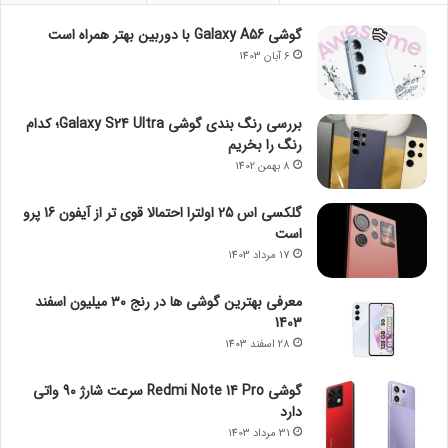
گوشی Galaxy A56 با دوربین بهتر همراه است
6 آبان 1403
بررسی رنگ بندی گوشی Galaxy S24 Ultra؛ کدام
رنگ را بخریم
8 بهمن 1402
گلکسی اس 25 اولترا احتمالا قوی تر از آیفون 16 پرو
است
17 مرداد 1403
معرفی بهترین گوشی ها در رنج ۳۰ میلیون اسفند
1403
28 اسفند 1403
گوشی Redmi Note 14 Pro سرعت شارژ 90 واتی
دارد
31 مرداد 1403