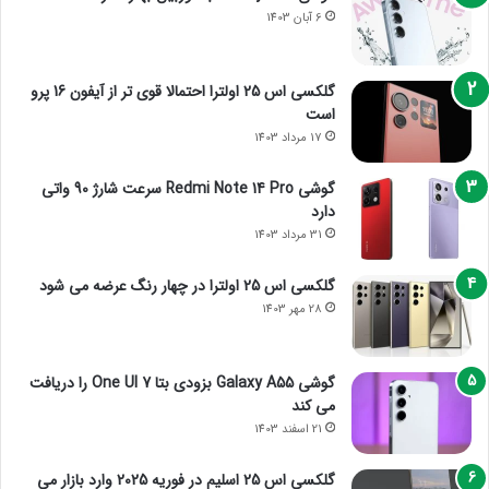
6 آبان 1403
گلکسی اس 25 اولترا احتمالا قوی تر از آیفون 16 پرو
است
17 مرداد 1403
گوشی Redmi Note 14 Pro سرعت شارژ 90 واتی
دارد
31 مرداد 1403
گلکسی اس 25 اولترا در چهار رنگ عرضه می شود
28 مهر 1403
گوشی Galaxy A55 بزودی بتا One UI 7 را دریافت
می کند
21 اسفند 1403
گلکسی اس 25 اسلیم در فوریه 2025 وارد بازار می