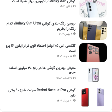
گوشی Galaxy A56 با دوربین بهتر همراه است
6 آبان 1403
بررسی رنگ بندی گوشی Galaxy S24 Ultra؛ کدام
رنگ را بخریم
8 بهمن 1402
گلکسی اس 25 اولترا احتمالا قوی تر از آیفون 16 پرو
است
17 مرداد 1403
معرفی بهترین گوشی ها در رنج ۳۰ میلیون اسفند
1403
28 اسفند 1403
گوشی Redmi Note 14 Pro سرعت شارژ 90 واتی
دارد
31 مرداد 1403