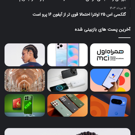
17 مرداد 1403
گلکسی اس 25 اولترا احتمالا قوی تر از آیفون 16 پرو است
آخرین پست های بازبینی شده
ایرباد
پای