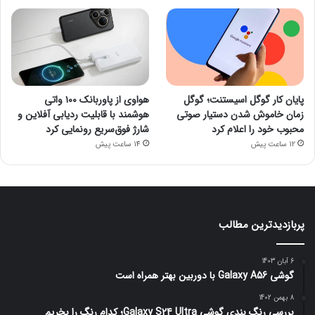
پایان کار گوگل اسیستنت؛ گوگل
هواوی از پاوربانک ۱۰۰ واتی
زمان خاموش شدن دستیار صوتی
هوشمند با قابلیت ردیابی آفلاین و
محبوب خود را اعلام کرد
شارژ فوق‌سریع رونمایی کرد
12 ساعت پیش
14 ساعت پیش
پربازدیدترین مطالب
6 آبان 1403
گوشی Galaxy A56 با دوربین بهتر همراه است
8 بهمن 1402
بررسی رنگ بندی گوشی Galaxy S24 Ultra؛ کدام رنگ را بخریم