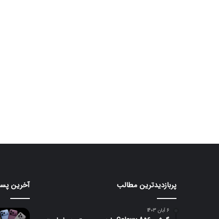
پربازدیدترین مطالب
آخرین پست
مانیتور
تبلت
گیمینگ
Moto
Pad
۲۴۰
6 آبان 1403
هرتزی
70