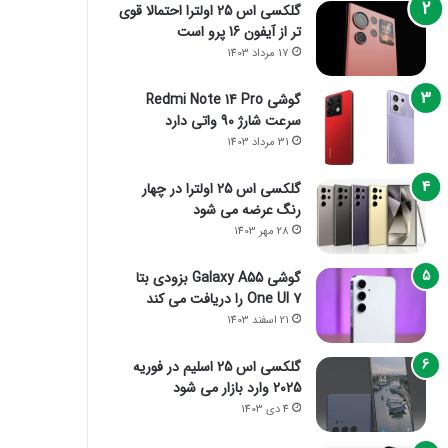
گلکسی اس 25 اولترا احتمالا قوی
تر از آیفون 16 پرو است
17 مرداد 1403
گوشی Redmi Note 14 Pro
سرعت شارژ 90 واتی دارد
31 مرداد 1403
گلکسی اس 25 اولترا در چهار
رنگ عرضه می شود
28 مهر 1403
گوشی Galaxy A55 بزودی بتا
One UI 7 را دریافت می کند
21 اسفند 1403
گلکسی اس 25 اسلیم در فوریه
2025 وارد بازار می شود
4 دی 1403