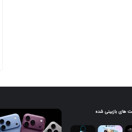
 های بازبینی شده
آیفون
۱۸
پرو
و