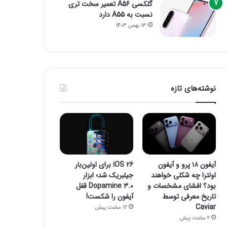
گلکسی A56 تعمیر سخت تری
نسبت به A55 دارد
13 بهمن 1403
نوشته‌های تازه
آیفون ۱۸ پرو و آیفون
iOS 26 برای اولین‌بار
اولترا چه شکلی خواهند
جیلبریک شد؛ ابزار
بود؟ افشای مشخصات و
Dopamine 3.0 قفل
تاریخ معرفی توسط
آیفون را شکست!
Caviar
12 ساعت پیش
2 ساعت پیش