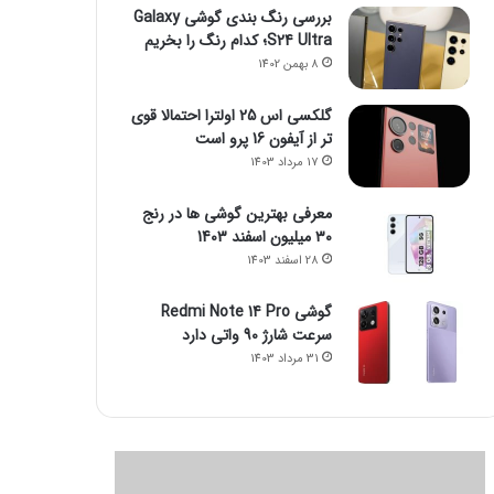
بررسی رنگ بندی گوشی Galaxy
S24 Ultra؛ کدام رنگ را بخریم
8 بهمن 1402
گلکسی اس 25 اولترا احتمالا قوی
تر از آیفون 16 پرو است
17 مرداد 1403
معرفی بهترین گوشی ها در رنج
۳۰ میلیون اسفند 1403
28 اسفند 1403
گوشی Redmi Note 14 Pro
سرعت شارژ 90 واتی دارد
31 مرداد 1403