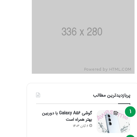
پربازدیدترین مطالب
گوشی Galaxy A56 با دوربین
بهتر همراه است
6 آبان 1403