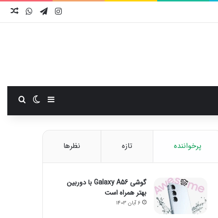
اینستاگرام
تلگرام
واتس آ
نوش
سایدبار
تغییر پوست
جستجو
پرخواننده
تازه
نظرها
گوشی Galaxy A56 با دوربین
بهتر همراه است
6 آبان 1403