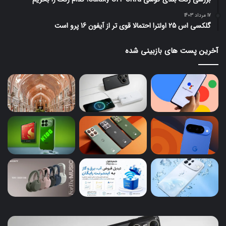
17 مرداد 1403
گلکسی اس 25 اولترا احتمالا قوی تر از آیفون 16 پرو است
آخرین پست های بازبینی شده
هواوی
موت