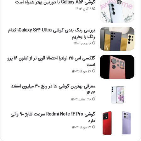
گوشی Galaxy A56 با دوربین بهتر همراه است
6 آبان 1403
بررسی رنگ بندی گوشی Galaxy S24 Ultra؛ کدام
رنگ را بخریم
8 بهمن 1402
گلکسی اس 25 اولترا احتمالا قوی تر از آیفون 16 پرو
است
17 مرداد 1403
معرفی بهترین گوشی ها در رنج ۳۰ میلیون اسفند
1403
28 اسفند 1403
گوشی Redmi Note 14 Pro سرعت شارژ 90 واتی
دارد
31 مرداد 1403