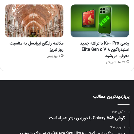
ردمی K100 Pro با تراشه جدید
مکالمه رایگان ایرانسل به مناسبت
اسنپدراگون 8 Elite Gen 5 V
روز تبریز
معرفی می‌شود
1 روز پیش
24 ساعت پیش
پربازدیدترین مطالب
6 آبان 1403
گوشی Galaxy A56 با دوربین بهتر همراه است
8 بهمن 1402
بررسی رنگ بندی گوشی Galaxy S24 Ultra؛ کدام رنگ را بخریم