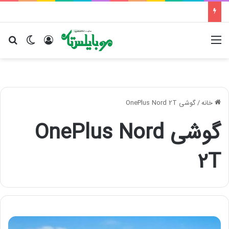
منو
ورود
تغییر پو
جس
خانه
/
گوشی OnePlus Nord 2T
گوشی OnePlus Nord
2T