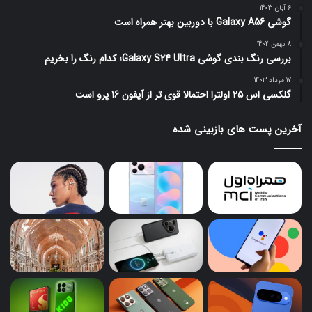
6 آبان 1403
گوشی Galaxy A56 با دوربین بهتر همراه است
8 بهمن 1402
بررسی رنگ بندی گوشی Galaxy S24 Ultra؛ کدام رنگ را بخریم
17 مرداد 1403
گلکسی اس 25 اولترا احتمالا قوی تر از آیفون 16 پرو است
آخرین پست های بازبینی شده