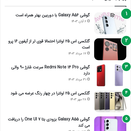
گوشی Galaxy A56 با دوربین بهتر همراه است
6 آبان 1403
گلکسی اس 25 اولترا احتمالا قوی تر از آیفون 16 پرو
است
17 مرداد 1403
گوشی Redmi Note 14 Pro سرعت شارژ 90 واتی
دارد
31 مرداد 1403
گلکسی اس 25 اولترا در چهار رنگ عرضه می شود
28 مهر 1403
گوشی Galaxy A55 بزودی بتا One UI 7 را دریافت
می کند