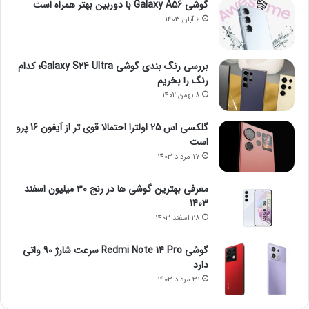
گوشی Galaxy A56 با دوربین بهتر همراه است
6 آبان 1403
بررسی رنگ بندی گوشی Galaxy S24 Ultra؛ کدام
رنگ را بخریم
8 بهمن 1402
گلکسی اس 25 اولترا احتمالا قوی تر از آیفون 16 پرو
است
17 مرداد 1403
معرفی بهترین گوشی ها در رنج ۳۰ میلیون اسفند
1403
28 اسفند 1403
گوشی Redmi Note 14 Pro سرعت شارژ 90 واتی
دارد
31 مرداد 1403