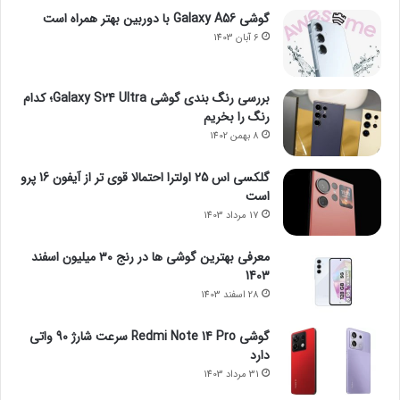
گوشی Galaxy A56 با دوربین بهتر همراه است
6 آبان 1403
بررسی رنگ بندی گوشی Galaxy S24 Ultra؛ کدام
رنگ را بخریم
8 بهمن 1402
گلکسی اس 25 اولترا احتمالا قوی تر از آیفون 16 پرو
است
17 مرداد 1403
معرفی بهترین گوشی ها در رنج ۳۰ میلیون اسفند
1403
28 اسفند 1403
گوشی Redmi Note 14 Pro سرعت شارژ 90 واتی
دارد
31 مرداد 1403