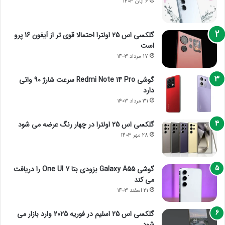
6 آبان 1403
گلکسی اس 25 اولترا احتمالا قوی تر از آیفون 16 پرو
است
17 مرداد 1403
گوشی Redmi Note 14 Pro سرعت شارژ 90 واتی
دارد
31 مرداد 1403
گلکسی اس 25 اولترا در چهار رنگ عرضه می شود
28 مهر 1403
گوشی Galaxy A55 بزودی بتا One UI 7 را دریافت
می کند
21 اسفند 1403
گلکسی اس 25 اسلیم در فوریه 2025 وارد بازار می
شود