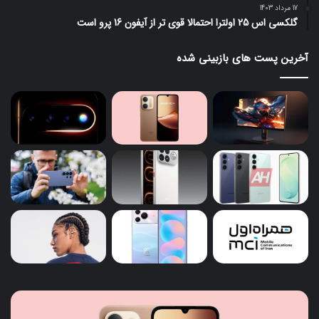
17 مرداد 1403
گلکسی اس 25 اولترا احتمالا قوی تر از آیفون 16 پرو است
آخرین پست های بازبینی شده
ردمی
قاب
17C
جدی