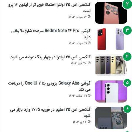
گلکسی اس 25 اولترا احتمالا قوی تر از آیفون 16 پرو
است
17 مرداد 1403
گوشی Redmi Note 14 Pro سرعت شارژ 90 واتی
دارد
31 مرداد 1403
گلکسی اس 25 اولترا در چهار رنگ عرضه می شود
28 مهر 1403
گوشی Galaxy A55 بزودی بتا One UI 7 را دریافت
می کند
21 اسفند 1403
گلکسی اس 25 اسلیم در فوریه 2025 وارد بازار می
شود
4 دی 1403