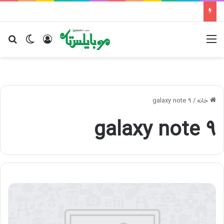
منو
ورود
تغییر پو
جس
خانه
/
galaxy note 9
galaxy note 9