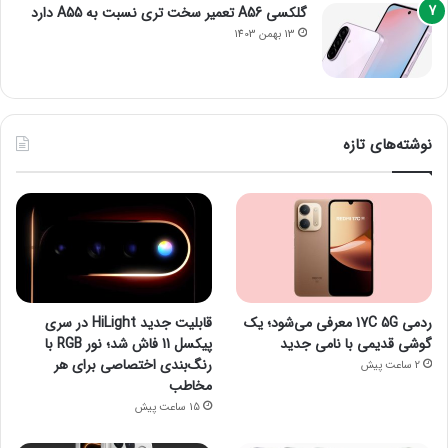
گلکسی A56 تعمیر سخت تری نسبت به A55 دارد
13 بهمن 1403
نوشته‌های تازه
ردمی 17C 5G معرفی می‌شود؛ یک
قابلیت جدید HiLight در سری
گوشی قدیمی با نامی جدید
پیکسل 11 فاش شد؛ نور RGB با
رنگ‌بندی اختصاصی برای هر
2 ساعت پیش
مخاطب
15 ساعت پیش